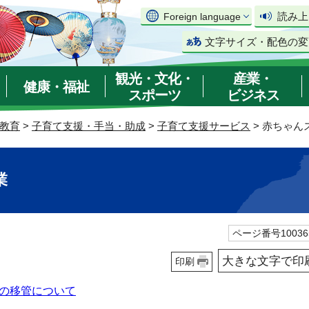
読み上
Foreign language
文字サイズ・配色の変
観光・文化・
産業・
健康・福祉
スポーツ
ビジネス
教育
>
子育て支援・手当・助成
>
子育て支援サービス
> 赤ちゃん
業
ページ番号10036
大きな文字で印
印刷
の移管について