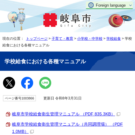
Foreign language
現在の位置：
トップページ
>
子育て・教育
>
小学校・中学校
>
学校給食
> 学校
給食における各種マニュアル
学校給食における各種マニュアル
更新日 令和8年3月31日
ページ番号1003866
岐阜市学校給食衛生管理マニュアル （PDF 835.3KB）
岐阜市学校給食衛生管理マニュアル（共同調理場） （PDF
1.0MB）