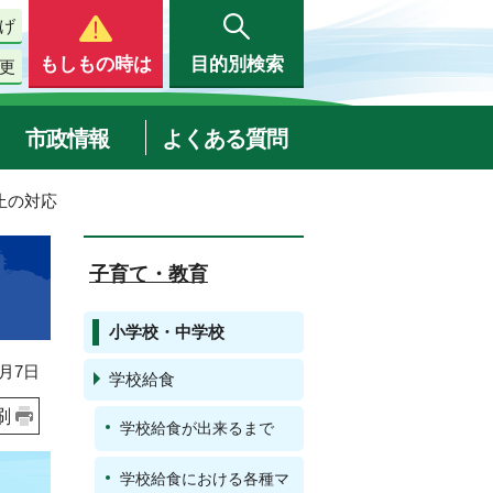
げ
もしもの時は
目的別検索
更
市政情報
よくある質問
止の対応
子育て・教育
小学校・中学校
月7日
学校給食
刷
学校給食が出来るまで
学校給食における各種マ