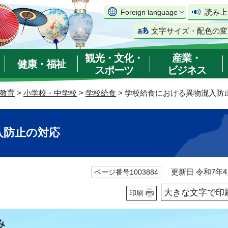
読み上
Foreign language
文字サイズ・配色の変
観光・文化・
産業・
健康・福祉
スポーツ
ビジネス
教育
>
小学校・中学校
>
学校給食
> 学校給食における異物混入防
入防止の対応
更新日 令和7年4
ページ番号1003884
大きな文字で印
印刷
み