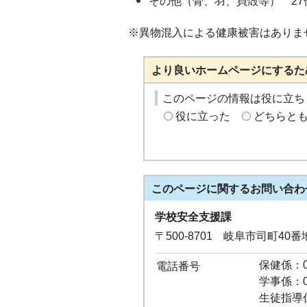
その他（骨、羽、貝殻等） 27
※異物混入による健康被害はありま
より良いホームページにするた
このページの情報は役に立ち
役に立った
どちらと
このページに関する
お問い合わ
学校安全支援課
〒500-8701 岐阜市司町40
保健係：05
電話番号
学事係：05
生徒指導係：