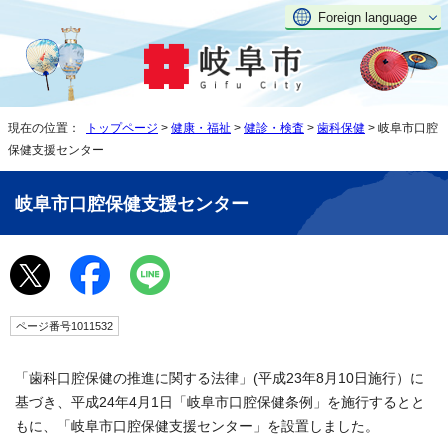
Foreign language
現在の位置：
トップページ
>
健康・福祉
>
健診・検査
>
歯科保健
> 岐阜市口腔
保健支援センター
岐阜市口腔保健支援センター
ページ番号1011532
「歯科口腔保健の推進に関する法律」(平成23年8月10日施行）に
基づき、平成24年4月1日「岐阜市口腔保健条例」を施行するとと
もに、「岐阜市口腔保健支援センター」を設置しました。