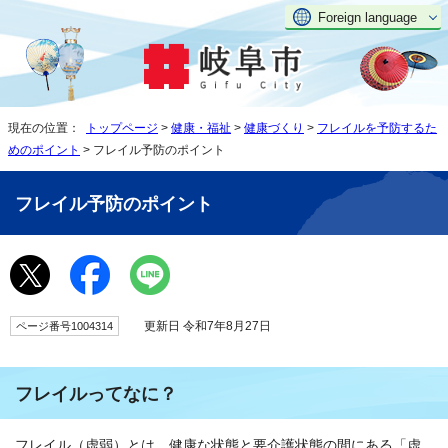
Foreign language
現在の位置：
トップページ
>
健康・福祉
>
健康づくり
>
フレイルを予防するた
めのポイント
> フレイル予防のポイント
フレイル予防のポイント
更新日 令和7年8月27日
ページ番号1004314
フレイルってなに？
フレイル（虚弱）とは、健康な状態と要介護状態の間にある「虚