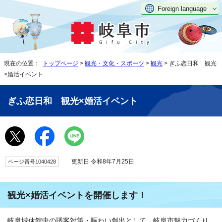
Foreign language
現在の位置：
トップページ
>
観光・文化・スポーツ
>
観光
> ぎふ恋日和 観光
×婚活イベント
ぎふ恋日和 観光×婚活イベント
更新日 令和8年7月25日
ページ番号1040428
観光×婚活イベントを開催します！
岐阜城休館中の誘客対策・賑わい創出として、岐阜市魅力づくり