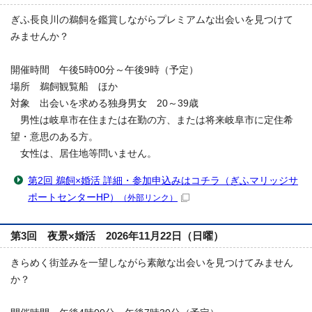
ぎふ長良川の鵜飼を鑑賞しながらプレミアムな出会いを見つけて
みませんか？
開催時間 午後5時00分～午後9時（予定）
場所 鵜飼観覧船 ほか
対象 出会いを求める独身男女 20～39歳
男性は岐阜市在住または在勤の方、または将来岐阜市に定住希
望・意思のある方。
女性は、居住地等問いません。
第2回 鵜飼×婚活 詳細・参加申込みはコチラ（ぎふマリッジサ
ポートセンターHP）
（外部リンク）
第3回 夜景×婚活 2026年11月22日（日曜）
きらめく街並みを一望しながら素敵な出会いを見つけてみません
か？