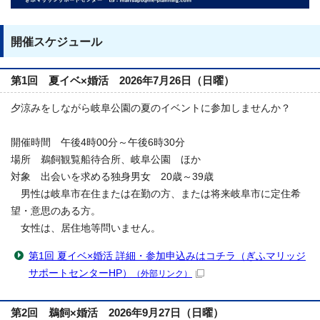
開催スケジュール
第1回 夏イベ×婚活 2026年7月26日（日曜）
夕涼みをしながら岐阜公園の夏のイベントに参加しませんか？
開催時間 午後4時00分～午後6時30分
場所 鵜飼観覧船待合所、岐阜公園 ほか
対象 出会いを求める独身男女 20歳～39歳
男性は岐阜市在住または在勤の方、または将来岐阜市に定住希
望・意思のある方。
女性は、居住地等問いません。
第1回 夏イベ×婚活 詳細・参加申込みはコチラ（ぎふマリッジ
サポートセンターHP）
（外部リンク）
第2回 鵜飼×婚活 2026年9月27日（日曜）