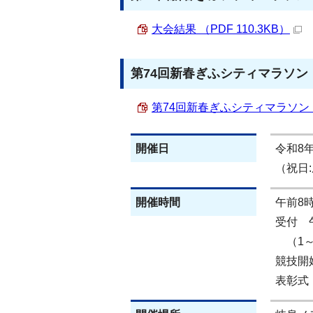
大会結果 （PDF 110.3KB）
第74回新春ぎふシティマラソン
第74回新春ぎふシティマラソン プ
開催日
令和8
（祝日
開催時間
午前8時
受付 午
（1～
競技開
表彰式