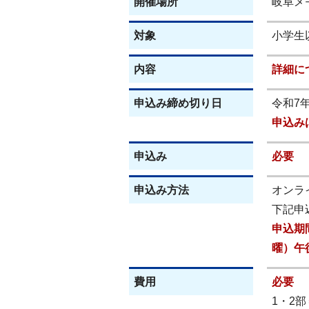
開催場所
岐阜メ
対象
小学生
内容
詳細に
申込み締め切り日
令和7
申込み
申込み
必要
申込み方法
オンラ
下記申
申込期
曜）午後
費用
必要
1・2部