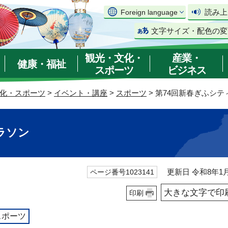
読み上
Foreign language
文字サイズ・配色の変
観光・文化・
産業・
健康・福祉
スポーツ
ビジネス
化・スポーツ
>
イベント・講座
>
スポーツ
> 第74回新春ぎふシ
ラソン
更新日 令和8年1月
ページ番号1023141
大きな文字で印
印刷
スポーツ