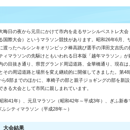
大晦日の夜から元旦にかけて市内を走るサンシルベストレ大会
る国際大会）というマラソン競技があります。昭和26年6月、
に渡ったヘルシンキオリンピック棒高跳び選手の澤田文吉氏の
ティマラソンの先駆けともいわれる日本版「越年マラソン」が
内の目抜き通り、県営グランド周辺道路、金華橋通り、現在は
とその周辺道路と場所を変え継続的に開催してきました。第48
部から6部までのほかに、車椅子の部と親子ジョギングの部を新
できる大会として市民に親しまれています。
昭和41年）、元旦マラソン（昭和42年～平成3年）、ぎふ新春
ぎふシティマラソン（平成28年～）
 大会結果