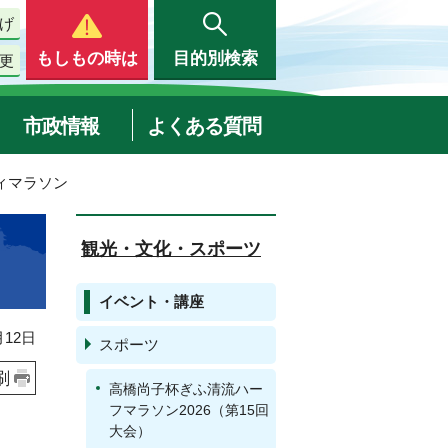
げ
もしもの時は
目的別検索
更
市政情報
よくある質問
ティマラソン
観光・文化・スポーツ
イベント・講座
12日
スポーツ
刷
高橋尚子杯ぎふ清流ハー
フマラソン2026（第15回
大会）