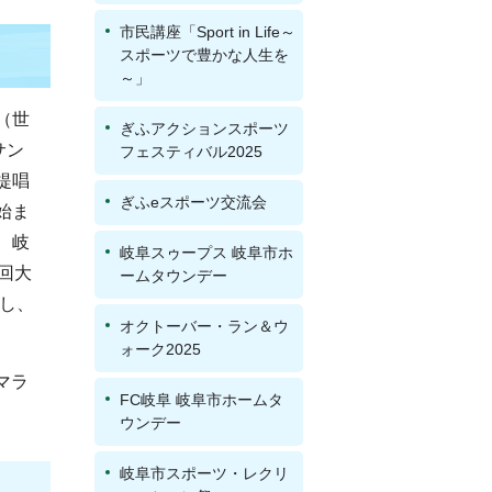
市民講座「Sport in Life～
スポーツで豊かな人生を
～」
（世
ぎふアクションスポーツ
サン
フェスティバル2025
提唱
ぎふeスポーツ交流会
始ま
、岐
岐阜スゥープス 岐阜市ホ
回大
ームタウンデー
設し、
オクトーバー・ラン＆ウ
ォーク2025
マラ
FC岐阜 岐阜市ホームタ
ウンデー
岐阜市スポーツ・レクリ