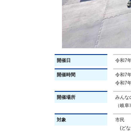
開催日
令和7
開催時間
令和7年
令和7年
開催場所
みんな
（岐阜市
対象
市民
(どな