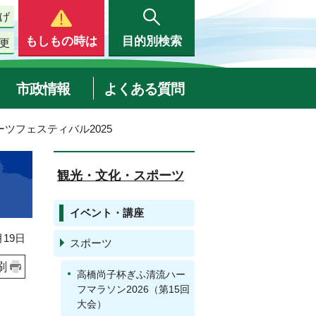
げ
もしもの時は
目的別検索
更
市政情報
よくある質問
ツフェスティバル2025
観光・文化・スポーツ
イベント・講座
19日
スポーツ
刷
高橋尚子杯ぎふ清流ハー
フマラソン2026（第15回
大会）