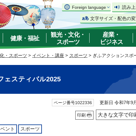
読み上
Foreign language
文字サイズ・配色の変
観光・文化・
産業・
健康・福祉
スポーツ
ビジネス
化・スポーツ
>
イベント・講座
>
スポーツ
> ぎふアクションスポー
ェスティバル2025
更新日 令和7年9月
ページ番号1022336
大きな文字で印
印刷
イベント
スポーツ