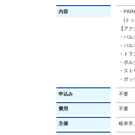
内容
・PARK
(トッ
【アク
・パル
・パル
・トラ
・ボル
・スト
・ボッ
申込み
不要
費用
不要
主催
岐阜市