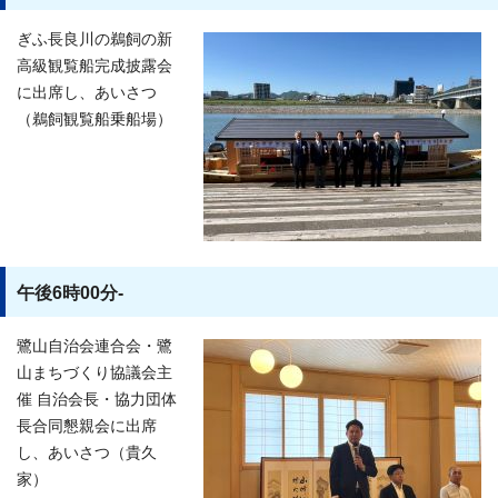
ぎふ長良川の鵜飼の新
高級観覧船完成披露会
に出席し、あいさつ
（鵜飼観覧船乗船場）
午後6時00分-
鷺山自治会連合会・鷺
山まちづくり協議会主
催 自治会長・協力団体
長合同懇親会に出席
し、あいさつ（貴久
家）