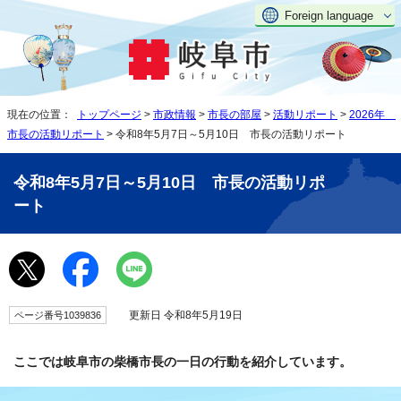
Foreign language
現在の位置：
トップページ
>
市政情報
>
市長の部屋
>
活動リポート
>
2026年
市長の活動リポート
> 令和8年5月7日～5月10日 市長の活動リポート
令和8年5月7日～5月10日 市長の活動リポ
ート
更新日 令和8年5月19日
ページ番号1039836
ここでは岐阜市の柴橋市長の一日の行動を紹介しています。