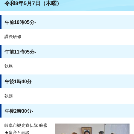
令和8年5月7日（木曜）
午前10時05分-
課長研修
午前11時05分-
執務
午後1時40分-
執務
午後2時30分-
岐阜市観光宣伝隊 蜂蜜
★皇帝と面談