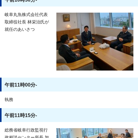
岐阜丸魚株式会社代表
取締役社長 林栄治氏が
就任のあいさつ
午前11時00分-
執務
午前11時15分-
総務省岐阜行政監視行
政相談センター所長 加