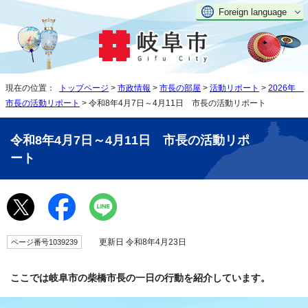
Foreign language
現在の位置：
トップページ
>
市政情報
>
市長の部屋
>
活動リポート
>
2026年
市長の活動リポート
> 令和8年4月7日～4月11日 市長の活動リポート
令和8年4月7日～4月11日 市長の活動リポ
ート
更新日 令和8年4月23日
ページ番号1039239
ここでは岐阜市の柴橋市長の一日の行動を紹介しています。