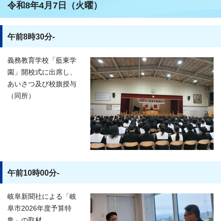
令和8年4月7日（火曜）
午前8時30分-
義務教育学校「藍東学
園」開校式に出席し、
あいさつ及び校旗授与
（同所）
午前10時00分-
岐阜新聞社による「岐
阜市2026年度予算特
集」の取材