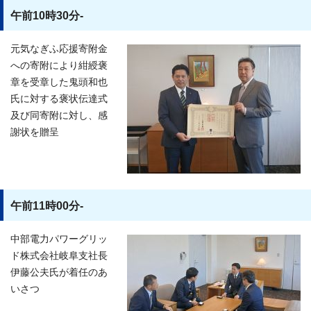
午前10時30分-
元気なぎふ応援寄附金
への寄附により紺綬褒
章を受章した鬼頭和也
氏に対する褒状伝達式
及び同寄附に対し、感
謝状を贈呈
午前11時00分-
中部電力パワーグリッ
ド株式会社岐阜支社長
伊藤公夫氏が着任のあ
いさつ