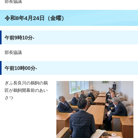
部長協議
令和8年4月24日（金曜）
午前9時10分-
部長協議
午前10時00分-
ぎふ長良川の鵜飼の鵜
匠が鵜飼開幕前のあい
さつ