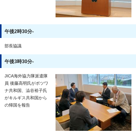
午後2時30分-
部長協議
午後3時30分-
JICA海外協力隊派遣隊
員 後藤高明氏がボツワ
ナ共和国、澁谷裕子氏
がキルギス共和国から
の帰国を報告