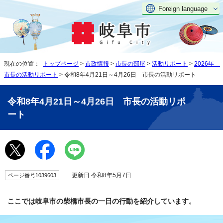
Foreign language
現在の位置：
トップページ
>
市政情報
>
市長の部屋
>
活動リポート
>
2026年
市長の活動リポート
> 令和8年4月21日～4月26日 市長の活動リポート
令和8年4月21日～4月26日 市長の活動リポ
ート
更新日 令和8年5月7日
ページ番号1039603
ここでは岐阜市の柴橋市長の一日の行動を紹介しています。