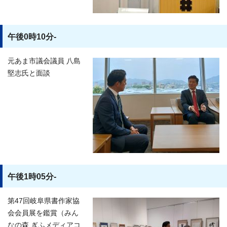
午後0時10分-
元あま市議会議員 八島
堅志氏と面談
午後1時05分-
第47回岐阜県書作家協
会会員展を鑑賞（みん
なの森 ぎふメディアコ