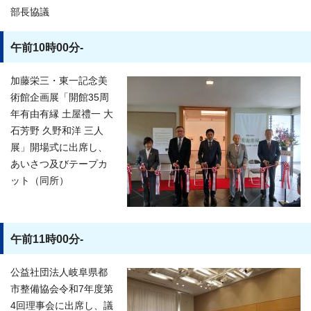
部長協議
午前10時00分-
加藤栄三・東一記念美
術館企画展「開館35周
年有由有縁 土屋禮一 大
石芳野 久野和洋 三人
展」開場式に出席し、
あいさつ及びテープカ
ット（同所）
午前11時00分-
公益社団法人岐阜県都
市整備協会令和7年度第
4回理事会に出席し、議