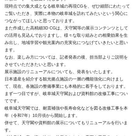
現時点での集大成となる岐阜城の再現CGを、ぜひ細部にわたって
ご覧いただき、実際に本物の岐阜城を訪れてみたいという関心に
つながってほしいと思っております。
また作成した高精細3D CGは、天守閣等の展示コンテンツとして
の活用も見込んでおりますし、様々な取り組みとの相乗効果を生
み出し、地域学習や観光案内の充実化につなげていきたいと思い
ます。
なお、楽しみ方については、記者発表の後、担当部よりご説明を
させていただきたいと思います。
展示施設のリニューアルについても、発表をいたします。
日本遺産を紹介する観光拠点施設の一層の機能強化に向けまし
て、現在、各施設の整備事業にも本格的に着手をしております。
まず一つ目ですが、岐阜城天守閣および資料館の改修工事につい
てです。
岐阜城天守閣では、耐震補強や長寿命化などを図る改修工事を本
年（令和7年）10月頃から開始します。
併せて、天守閣や資料館の展示についてもリニューアルを行いま
す。