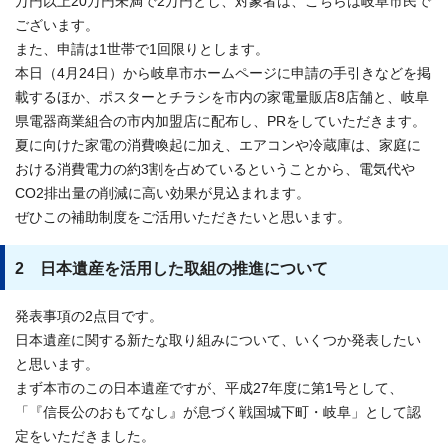
万円以上20万円未満で2万円とし、対象者は、こちらは岐阜市民で
ございます。
また、申請は1世帯で1回限りとします。
本日（4月24日）から岐阜市ホームページに申請の手引きなどを掲
載するほか、ポスターとチラシを市内の家電量販店8店舗と、岐阜
県電器商業組合の市内加盟店に配布し、PRをしていただきます。
夏に向けた家電の消費喚起に加え、エアコンや冷蔵庫は、家庭に
おける消費電力の約3割を占めているということから、電気代や
CO2排出量の削減に高い効果が見込まれます。
ぜひこの補助制度をご活用いただきたいと思います。
2 日本遺産を活用した取組の推進について
発表事項の2点目です。
日本遺産に関する新たな取り組みについて、いくつか発表したい
と思います。
まず本市のこの日本遺産ですが、平成27年度に第1号として、
「『信長公のおもてなし』が息づく戦国城下町・岐阜」として認
定をいただきました。