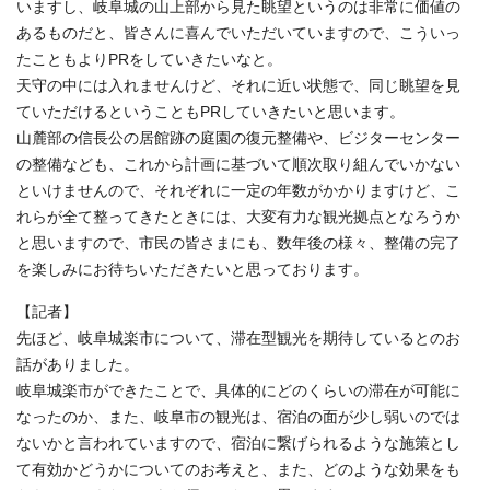
いますし、岐阜城の山上部から見た眺望というのは非常に価値の
あるものだと、皆さんに喜んでいただいていますので、こういっ
たこともよりPRをしていきたいなと。
天守の中には入れませんけど、それに近い状態で、同じ眺望を見
ていただけるということもPRしていきたいと思います。
山麓部の信長公の居館跡の庭園の復元整備や、ビジターセンター
の整備なども、これから計画に基づいて順次取り組んでいかない
といけませんので、それぞれに一定の年数がかかりますけど、こ
れらが全て整ってきたときには、大変有力な観光拠点となろうか
と思いますので、市民の皆さまにも、数年後の様々、整備の完了
を楽しみにお待ちいただきたいと思っております。
【記者】
先ほど、岐阜城楽市について、滞在型観光を期待しているとのお
話がありました。
岐阜城楽市ができたことで、具体的にどのくらいの滞在が可能に
なったのか、また、岐阜市の観光は、宿泊の面が少し弱いのでは
ないかと言われていますので、宿泊に繋げられるような施策とし
て有効かどうかについてのお考えと、また、どのような効果をも