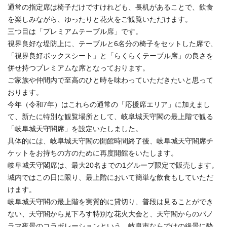
通常の指定席は椅子だけですけれども、長机があることで、飲食
を楽しみながら、ゆったりと花火をご観覧いただけます。
三つ目は「プレミアムテーブル席」です。
視界良好な堤防上に、テーブルと6名分の椅子をセットした席で、
「視界良好ボックスシート」と「らくらくテーブル席」の良さを
併せ持つプレミアムな席となっております。
ご家族や仲間内で至高のひと時を味わっていただきたいと思って
おります。
今年（令和7年）はこれらの通常の「応援席エリア」に加えまし
て、新たに特別な観覧場所として、岐阜城天守閣の最上階で観る
「岐阜城天守閣席」を設定いたしました。
具体的には、岐阜城天守閣の開館時間終了後、岐阜城天守閣席チ
ケットをお持ちの方のために再度開館をいたします。
岐阜城天守閣席は、最大20名までの1グループ限定で販売します。
城内ではこの日に限り、最上階において簡単な飲食もしていただ
けます。
岐阜城天守閣の最上階を実質的に貸切り、普段は見ることができ
ない、天守閣から見下ろす特別な花火大会と、天守閣からのパノ
ラマ夜景のコラボレーションという、岐阜市ならではの絶景に酔