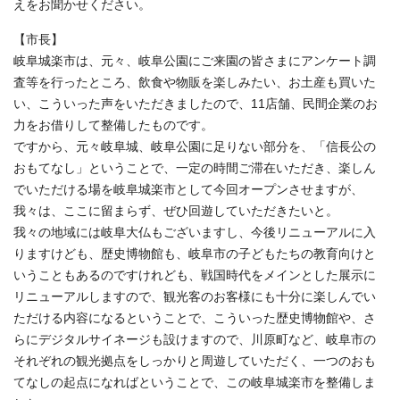
えをお聞かせください。
【市長】
岐阜城楽市は、元々、岐阜公園にご来園の皆さまにアンケート調
査等を行ったところ、飲食や物販を楽しみたい、お土産も買いた
い、こういった声をいただきましたので、11店舗、民間企業のお
力をお借りして整備したものです。
ですから、元々岐阜城、岐阜公園に足りない部分を、「信長公の
おもてなし」ということで、一定の時間ご滞在いただき、楽しん
でいただける場を岐阜城楽市として今回オープンさせますが、
我々は、ここに留まらず、ぜひ回遊していただきたいと。
我々の地域には岐阜大仏もございますし、今後リニューアルに入
りますけども、歴史博物館も、岐阜市の子どもたちの教育向けと
いうこともあるのですけれども、戦国時代をメインとした展示に
リニューアルしますので、観光客のお客様にも十分に楽しんでい
ただける内容になるということで、こういった歴史博物館や、さ
らにデジタルサイネージも設けますので、川原町など、岐阜市の
それぞれの観光拠点をしっかりと周遊していただく、一つのおも
てなしの起点になればということで、この岐阜城楽市を整備しま