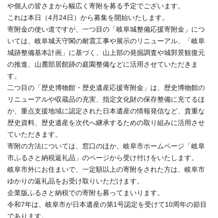
や個人の皆さまから幅広く寄附を募る予定でございます。
これは本日（4月24日）から募集を開始いたします。
寄附金の使い道ですが、一つ目の「岐阜城整備応援寄附金」につ
いては、岐阜城天守閣の耐震工事や展示のリニューアル、「岐阜
城跡整備基本計画」に基づく、山上部の発掘調査や城郭景観復元
の推進、山麓部居館跡の庭園整備などに活用させていただきま
す。
二つ目の「歴史博物館・歴史遺産応援寄附金」は、歴史博物館の
リニューアルや収蔵品の充実、指定文化財の保存整備に充てるほ
か、重点支援地域に認定された日本遺産の情報発信など、貴重な
歴史資料、歴史遺産を次代へ継承するための取り組みに活用させ
ていただきます。
寄附の方法については、窓口のほか、岐阜市ホームページ「岐阜
市ふるさと納税返礼品」のページから受け付けをいたします。
岐阜市外にお住まいで、一定額以上の寄附をされた方は、岐阜市
ゆかりの返礼品をお受け取りいただけます。
企業版ふるさと納税での寄附も募ってまいります。
令和7年は、岐阜市が日本遺産の第1号認定を受けて10周年の節目
であります。