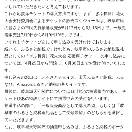
いしれていただきたいと考えております。
これら応援席チケットの購入方法ですが、まず、ぎふ長良川花火
大会実行委員会によるチケットの販売スケジュールは、岐阜市民
の皆さまの市民先行抽選販売が5月17日から6月13日まで、一般先
着販売は7月9日から8月9日19時までです。
いずれもチケットぴあにて申し込みを受け付けております。
続いて、ふるさと納税ですけれども、岐阜市のふるさと納税返礼
品としての「ぎふ長良川花火大会 応援席チケット」の申し込みに
ついては、4月25日から開始し、6月30日までお受け付けいたしま
す。
申し込みの窓口は、ふるさとチョイス、楽天ふるさと納税、ふる
なび、Amazonふるさと納税の各サイトです。
最後に、岐阜城天守閣席については1組限定の抽選販売であり、チ
ケットぴあの特設サイトにて抽選申込の受付を行います。
抽選申込の際に、「一般販売商品として購入希望」もしくは「岐
阜市のふるさと納税返礼品として受領希望」のどちらかを選択し
ていただきます。
なお、岐阜城天守閣席の抽選申し込みは、ふるさと納税のポータ