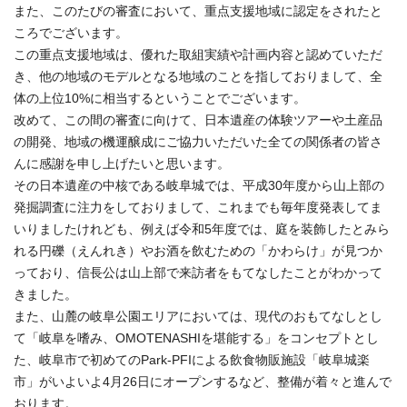
また、このたびの審査において、重点支援地域に認定をされたと
ころでございます。
この重点支援地域は、優れた取組実績や計画内容と認めていただ
き、他の地域のモデルとなる地域のことを指しておりまして、全
体の上位10%に相当するということでございます。
改めて、この間の審査に向けて、日本遺産の体験ツアーや土産品
の開発、地域の機運醸成にご協力いただいた全ての関係者の皆さ
んに感謝を申し上げたいと思います。
その日本遺産の中核である岐阜城では、平成30年度から山上部の
発掘調査に注力をしておりまして、これまでも毎年度発表してま
いりましたけれども、例えば令和5年度では、庭を装飾したとみら
れる円礫（えんれき）やお酒を飲むための「かわらけ」が見つか
っており、信長公は山上部で来訪者をもてなしたことがわかって
きました。
また、山麓の岐阜公園エリアにおいては、現代のおもてなしとし
て「岐阜を嗜み、OMOTENASHIを堪能する」をコンセプトとし
た、岐阜市で初めてのPark-PFIによる飲食物販施設「岐阜城楽
市」がいよいよ4月26日にオープンするなど、整備が着々と進んで
おります。