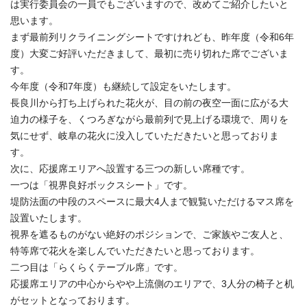
は実行委員会の一員でもございますので、改めてご紹介したいと
思います。
まず最前列リクライニングシートですけれども、昨年度（令和6年
度）大変ご好評いただきまして、最初に売り切れた席でございま
す。
今年度（令和7年度）も継続して設定をいたします。
長良川から打ち上げられた花火が、目の前の夜空一面に広がる大
迫力の様子を、くつろぎながら最前列で見上げる環境で、周りを
気にせず、岐阜の花火に没入していただきたいと思っておりま
す。
次に、応援席エリアへ設置する三つの新しい席種です。
一つは「視界良好ボックスシート」です。
堤防法面の中段のスペースに最大4人まで観覧いただけるマス席を
設置いたします。
視界を遮るものがない絶好のポジションで、ご家族やご友人と、
特等席で花火を楽しんでいただきたいと思っております。
二つ目は「らくらくテーブル席」です。
応援席エリアの中心からやや上流側のエリアで、3人分の椅子と机
がセットとなっております。