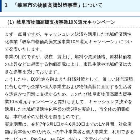
1 「岐阜市の物価高騰対策事業」について
（1）岐阜市物価高騰支援事業10％還元キャンペーン
まず一点目ですが、キャッシュレス決済を活用した地域経済活性
化事業「岐阜市物価高騰支援事業10％還元キャンペーン」につい
て発表いたします。
事業の目的ですが、現在、賃上げ、燃料や資源価格、原材料価格
の上昇などに起因する物価高騰により、市民生活や地域経済は大
きな影響を受けております。
こうした中、DX推進を踏まえた経済対策として、厳しい経営環境
に苦しむ中小企業や個人事業主および物価高騰に直面する生活者
を迅速かつ円滑に支援するため、このたび岐阜市物価高騰支援事
業10％還元キャンペーンと銘打ちまして、キャッシュレス決済を
活用した地域経済活性化事業の第5弾を実施し、市全体の消費喚
起、本市経済の活性化を図るものです。
実施期間は、令和7年6月1日から6月30日までの1か月間、対象店
舗は資本金5,000万円以下の中小事業者と個人事業主、利用できる
サービスは、PayPay、au PAY、d払い、楽天ペイです。