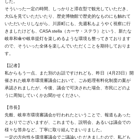
した。
そういった一定の時間、しっかりと滞在型で観光していただき、
大仏を見ていただいたり、歴史博物館で歴史的なものにも触れて
いただいたりしながら、川原町にも、先週私もようやく視察に行
きましたけども、CASA stella（カーサ・ステラ）という、新たな
岐阜和傘や岐阜提灯を楽しめるような環境も整ってきております
ので、そういった全体を楽しんでいただくことを期待しておりま
す。
【記者】
私からもう一点、また別のお話ですけれども、昨日（4月23日）開
催された岐阜市環境審議会において、ごみ処理有料化制度の案が
承認されましたが、今後、議会で可決された場合、市民にどのよ
うに周知していくかお聞かせください。
【市長】
先般、岐阜市環境審議会が行われたということで、報道もあった
とおりでございますが、これまでも、説明会、あるいは議会での
様々な答弁など、丁寧に取り組んでまいりました。
一定の方向性を環境審議会でご議論いただきましたので、私ども