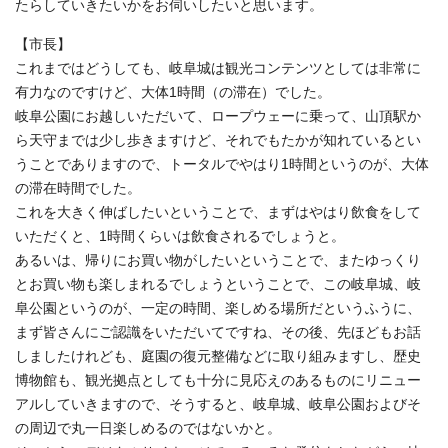
たらしていきたいかをお伺いしたいと思います。
【市長】
これまではどうしても、岐阜城は観光コンテンツとしては非常に
有力なのですけど、大体1時間（の滞在）でした。
岐阜公園にお越しいただいて、ロープウェーに乗って、山頂駅か
ら天守までは少し歩きますけど、それでもたかが知れているとい
うことでありますので、トータルでやはり1時間というのが、大体
の滞在時間でした。
これを大きく伸ばしたいということで、まずはやはり飲食をして
いただくと、1時間くらいは飲食されるでしょうと。
あるいは、帰りにお買い物がしたいということで、またゆっくり
とお買い物も楽しまれるでしょうということで、この岐阜城、岐
阜公園というのが、一定の時間、楽しめる場所だというふうに、
まず皆さんにご認識をいただいてですね、その後、先ほどもお話
しましたけれども、庭園の復元整備などに取り組みますし、歴史
博物館も、観光拠点としても十分に見応えのあるものにリニュー
アルしていきますので、そうすると、岐阜城、岐阜公園およびそ
の周辺で丸一日楽しめるのではないかと。