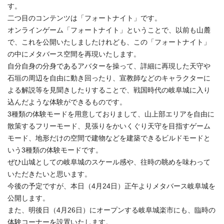
す。
二つ目のコンテンツは「フォートナイト」です。
オンラインゲーム「フォートナイト」ということで、以前も山麓
で、これを公開いたしましたけれども、この「フォートナイト」
の中にメタバース空間を再現いたします。
自分自身の分身であるアバターを操って、詳細に再現した天守や
石垣の周辺を自由に動き回ったり、宣教師などのキャラクターに
よる解説等を見聞きしたりすることで、戦国時代の岐阜城に入り
込んだような体験ができるものです。
3種類の体験モードを用意しておりまして、山上部エリアを自由に
散策するフリーモード、見張りをかいくぐり天守を目指すゲーム
モード、地形だけの空間で建物などを建築できるビルドモードと
いう3種類の体験モードです。
ぜひ山城としての岐阜城のスケール感や、往時の眺めを味わって
いただきたいと思います。
今後の予定ですが、本日（4月24日）正午よりメタバース岐阜城を
公開します。
また、明後日（4月26日）にオープンする岐阜城楽市にも、臨時の
体験コーナーを設置いたします。