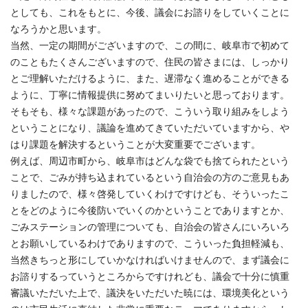
としても、これをもとに、今後、議会にお諮りをしていくことに
なろうかと思います。
当然、一定の期間がございますので、この間に、岐阜市で初めて
のこともたくさんございますので、住民の皆さまには、しっかり
とご理解いただけるように、また、遅滞なく進めることができる
ように、丁寧に情報提供に努めてまいりたいと思っております。
そもそも、様々な課題があったので、こういう取り組みをしよう
ということになり、議論を進めてきていただいていますから、や
はり課題を解決するということが大変重要でございます。
例えば、周辺市町から、岐阜市はどんな袋でも捨てられたという
ことで、ごみが持ち込まれているという自治会の方のご意見もあ
りましたので、様々啓発していくわけですけども、そういったこ
とをどのように今後防いでいくのかということでありますとか、
ごみステーションの管理についても、自治会の皆さんにいろいろ
とお願いしているわけでありますので、こういった負担軽減も、
当然きちっと形にしていかなければいけませんので、まず議会に
お諮りするっていうところからですけれども、議会で十分に慎重
審議いただいた上で、議決をいただいた暁には、環境美化という