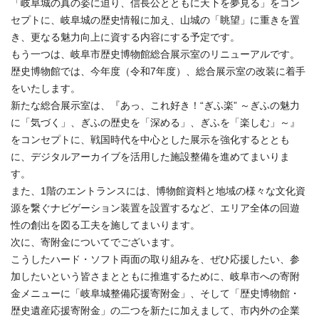
「岐阜城の真の姿に迫り、信長公とともに天下を夢見る」をコン
セプトに、岐阜城の歴史情報に加え、山城の「眺望」に重きを置
き、更なる魅力向上に資する内容にする予定です。
もう一つは、岐阜市歴史博物館総合展示室のリニューアルです。
歴史博物館では、今年度（令和7年度）、総合展示室の改装に着手
をいたします。
新たな総合展示室は、『あっ、これ好き！“ぎふ楽” ～ぎふの魅力
に「気づく」、ぎふの歴史を「深める」、ぎふを「楽しむ」～』
をコンセプトに、戦国時代を中心とした展示を強化するととも
に、デジタルアーカイブを活用した施設整備を進めてまいりま
す。
また、1階のエントランスには、博物館資料と地域の様々な文化資
源を繋ぐナビゲーション装置を設置するなど、エリア全体の回遊
性の創出を図る工夫を施してまいります。
次に、寄附金についてでございます。
こうしたハード・ソフト両面の取り組みを、ぜひ応援したい、参
加したいという皆さまとともに推進するために、岐阜市への寄附
金メニューに「岐阜城整備応援寄附金」、そして「歴史博物館・
歴史遺産応援寄附金」の二つを新たに加えまして、市内外の企業