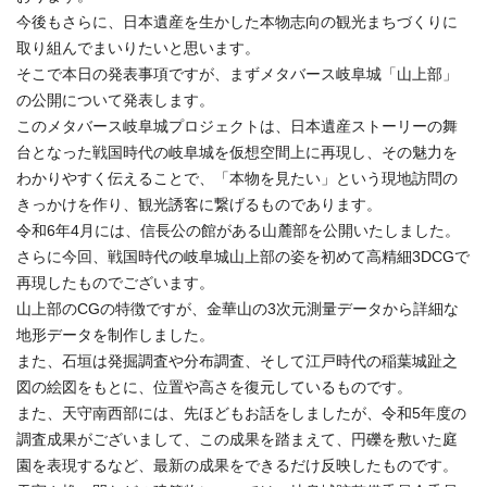
今後もさらに、日本遺産を生かした本物志向の観光まちづくりに
取り組んでまいりたいと思います。
そこで本日の発表事項ですが、まずメタバース岐阜城「山上部」
の公開について発表します。
このメタバース岐阜城プロジェクトは、日本遺産ストーリーの舞
台となった戦国時代の岐阜城を仮想空間上に再現し、その魅力を
わかりやすく伝えることで、「本物を見たい」という現地訪問の
きっかけを作り、観光誘客に繋げるものであります。
令和6年4月には、信長公の館がある山麓部を公開いたしました。
さらに今回、戦国時代の岐阜城山上部の姿を初めて高精細3DCGで
再現したものでございます。
山上部のCGの特徴ですが、金華山の3次元測量データから詳細な
地形データを制作しました。
また、石垣は発掘調査や分布調査、そして江戸時代の稲葉城趾之
図の絵図をもとに、位置や高さを復元しているものです。
また、天守南西部には、先ほどもお話をしましたが、令和5年度の
調査成果がございまして、この成果を踏まえて、円礫を敷いた庭
園を表現するなど、最新の成果をできるだけ反映したものです。