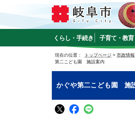
くらし・手続き
子育て・教育
現在の位置：
トップページ
>
市政情報
第二こども園 施設案内
かぐや第二こども園 施