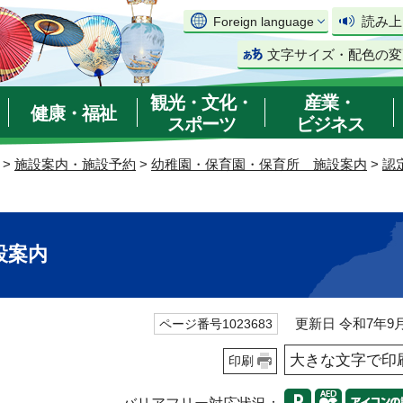
読み上
Foreign language
文字サイズ・配色の変
観光・文化・
産業・
健康・福祉
スポーツ
ビジネス
>
施設案内・施設予約
>
幼稚園・保育園・保育所 施設案内
>
認
設案内
更新日 令和7年9月
ページ番号1023683
大きな文字で印
印刷