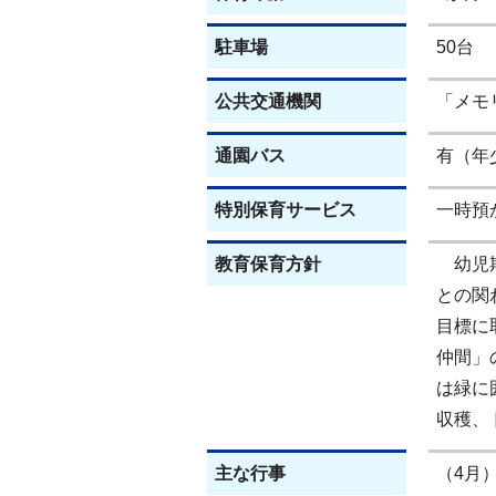
駐車場
50台
公共交通機関
「メモ
通園バス
有（年
特別保育サービス
一時預
教育保育方針
幼児期
との関
目標に
仲間」
は緑に
収穫、
主な行事
（4月