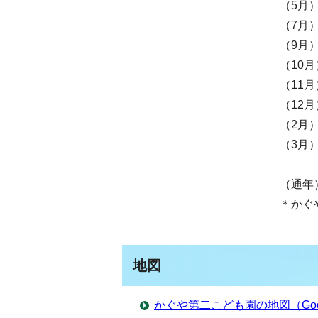
（5月
（7月
（9月
（10
（11
（12
（2月
（3月
（通年
＊かぐ
地図
かぐや第二こども園の地図（Goo