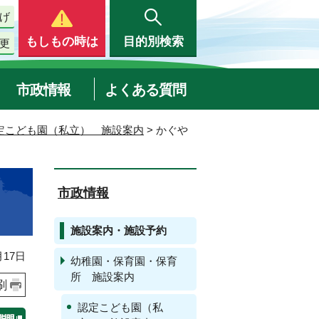
げ
もしもの時は
目的別検索
更
市政情報
よくある質問
定こども園（私立） 施設案内
> かぐや
市政情報
施設案内・施設予約
17日
幼稚園・保育園・保育
所 施設案内
刷
認定こども園（私