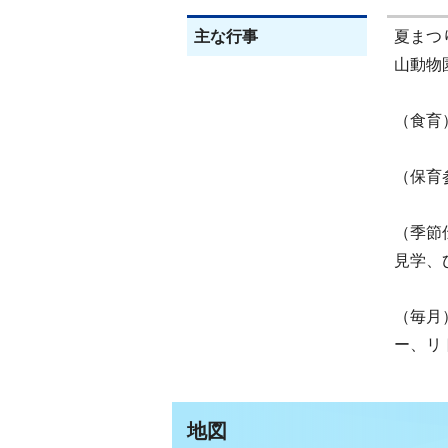
主な行事
夏まつ
山動物
（食育
（保育
（季節
見学、
（毎月
ー、リ
地図