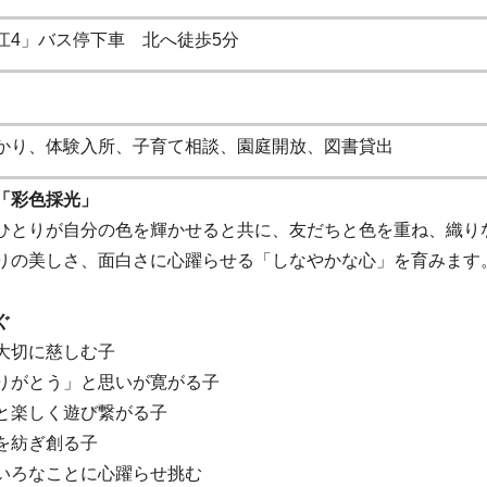
江4」バス停下車 北へ徒歩5分
かり、体験入所、子育て相談、園庭開放、図書貸出
「彩色採光」
とりが自分の色を輝かせると共に、友だちと色を重ね、織り
りの美しさ、面白さに心躍らせる「しなやかな心」を育みます
ぐ
切に慈しむ子
がとう」と思いが寛がる子
楽しく遊び繋がる子
紡ぎ創る子
ろなことに心躍らせ挑む