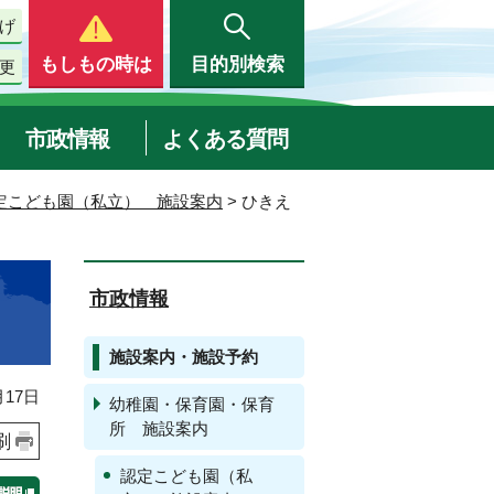
げ
もしもの時は
目的別検索
更
市政情報
よくある質問
定こども園（私立） 施設案内
> ひきえ
市政情報
施設案内・施設予約
17日
幼稚園・保育園・保育
所 施設案内
刷
認定こども園（私