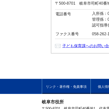
〒500-8701 岐阜市司町40
入所係：05
電話番号
管理係：05
認可指導係：
ファクス番号
058-262-
子ども保育課へのお問い合
リンク・著作権・免責事項
個人情
岐阜市役所
〒500-8701 岐阜市司町40番地1
代表電