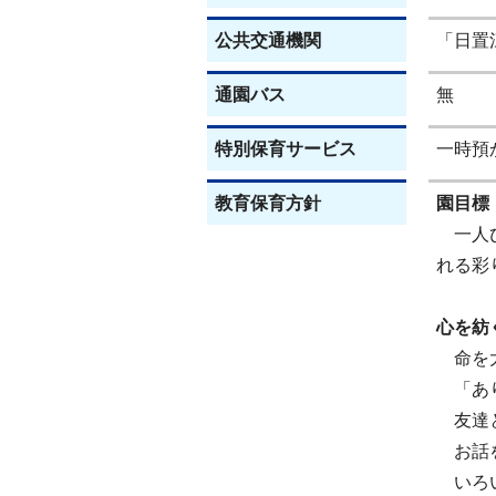
公共交通機関
「日置
通園バス
無
特別保育サービス
一時預
教育保育方針
園目標
一人ひ
れる彩
心を紡
命を大
「あり
友達と
お話を
いろい