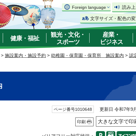
読み上
Foreign language
文字サイズ・配色の変
観光・文化・
産業・
健康・福祉
スポーツ
ビジネス
>
施設案内・施設予約
>
幼稚園・保育園・保育所 施設案内
>
認
内
更新日 令和7年9月
ページ番号1010648
大きな文字で印
印刷