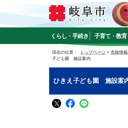
くらし・手続き
子育て・教育
現在の位置：
トップページ
>
市政情報
子ども園 施設案内
ひきえ子ども園 施設案