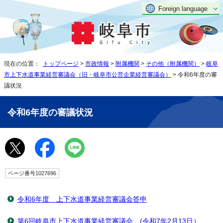
Foreign language
現在の位置：
トップページ
>
市政情報
>
附属機関
>
その他（附属機関）
>
岐阜
市上下水道事業経営審議会（旧・岐阜市公営企業経営審議会）
> 令和6年度の審
議状況
令和6年度の審議状況
ページ番号1027696
令和6年度 上下水道事業経営審議会答申
第6回岐阜市上下水道事業経営審議会 (令和7年2月13日）