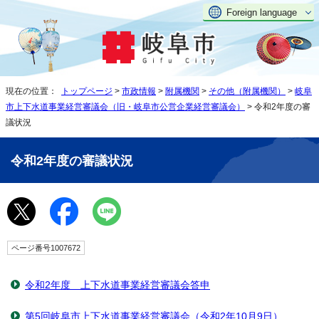
Foreign language
現在の位置：
トップページ
>
市政情報
>
附属機関
>
その他（附属機関）
>
岐阜
市上下水道事業経営審議会（旧・岐阜市公営企業経営審議会）
> 令和2年度の審
議状況
令和2年度の審議状況
ページ番号1007672
令和2年度 上下水道事業経営審議会答申
第5回岐阜市上下水道事業経営審議会（令和2年10月9日）