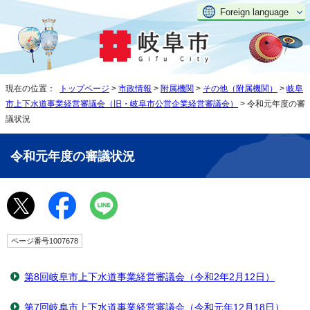
Foreign language
現在の位置：
トップページ
>
市政情報
>
附属機関
>
その他（附属機関）
>
岐阜
市上下水道事業経営審議会（旧・岐阜市公営企業経営審議会）
> 令和元年度の審
議状況
令和元年度の審議状況
ページ番号1007678
第8回岐阜市上下水道事業経営審議会（令和2年2月12日）
第7回岐阜市上下水道事業経営審議会（令和元年12月18日）