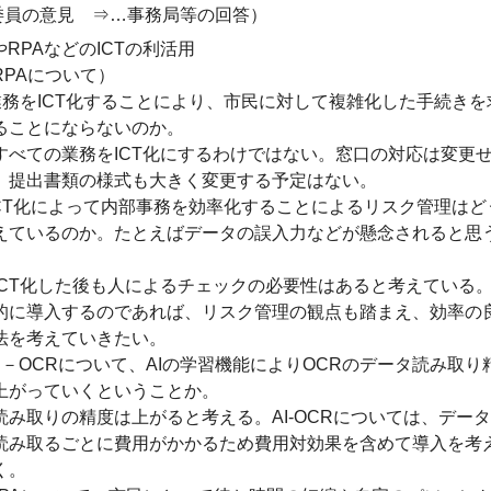
委員の意見 ⇒…事務局等の回答）
IやRPAなどのICTの利活用
RPAについて）
業務をICT化することにより、市民に対して複雑化した手続きを
ることにならないのか。
すべての業務をICT化にするわけではない。窓口の対応は変更
、提出書類の様式も大きく変更する予定はない。
ICT化によって内部事務を効率化することによるリスク管理はど
えているのか。たとえばデータの誤入力などが懸念されると思
。
ICT化した後も人によるチェックの必要性はあると考えている
的に導入するのであれば、リスク管理の観点も踏まえ、効率の
法を考えていきたい。
AI－OCRについて、AIの学習機能によりOCRのデータ読み取り
上がっていくということか。
読み取りの精度は上がると考える。AI‐OCRについては、データ
読み取るごとに費用がかかるため費用対効果を含めて導入を考
く。