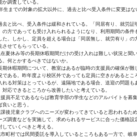
能か調査している。
6年生までの対象の拡大以外に、過去と比べ受入条件に変更はな
。
過去と比べ、受入条件は緩和されている。「同居有り、就労証
」の方であっても受け入れられるようになり、利用期間の条件
した。しかし、定員を超える場合は「同居無し、就労有り」の
先させてもらっている。
現在夏休み等の長期休暇期間だけの受け入れは難しい状況と聞
る。何とかするべきではないか。
長期休暇期間について、教室はあるが臨時の支援員の確保が難
況である。昨年度より校区外であっても定員に空きがあるとこ
入れる対策はとっているが、遠隔地である場合、送迎の問題も
。対応できるところから改善したいと考えている。
支援員不足であるならば教育学部の学生などのアルバイトを募
ば良いと思う。
放課後児童クラブへのニーズが変わってきていると思われるた
ーズ調査などを実施して、求められるサービスに合った価格設
討していくべきと考える。
他市町村では民間委託を導入しているところもある一方で、岐