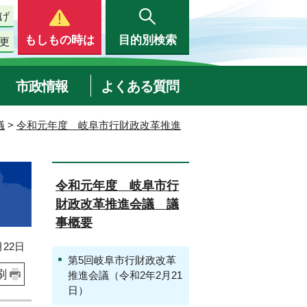
げ
もしもの時は
目的別検索
更
市政情報
よくある質問
議
>
令和元年度 岐阜市行財政改革推進
令和元年度 岐阜市行
財政改革推進会議 議
事概要
22日
第5回岐阜市行財政改革
刷
推進会議（令和2年2月21
日）