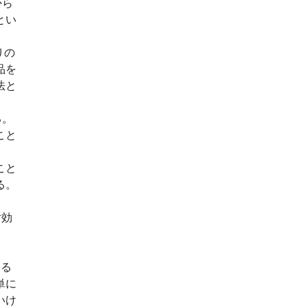
から
とい
りの
品を
法と
る。
こと
こと
る。
対効
する
単に
いけ