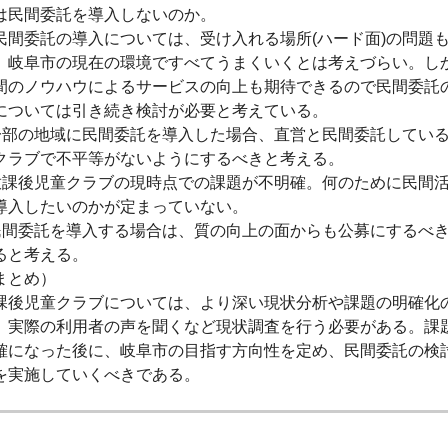
は民間委託を導入しないのか。
民間委託の導入については、受け入れる場所(ハード面)の問題
、岐阜市の現在の環境ですべてうまくいくとは考えづらい。し
間のノウハウによるサービスの向上も期待できるので民間委託
については引き続き検討が必要と考えている。
一部の地域に民間委託を導入した場合、直営と民間委託してい
クラブで不平等がないようにするべきと考える。
放課後児童クラブの現時点での課題が不明確。何のために民間
導入したいのかが定まっていない。
民間委託を導入する場合は、質の向上の面からも公募にするべ
ると考える。
まとめ）
課後児童クラブについては、より深い現状分析や課題の明確化
、実際の利用者の声を聞くなど現状調査を行う必要がある。課
確になった後に、岐阜市の目指す方向性を定め、民間委託の検
を実施していくべきである。