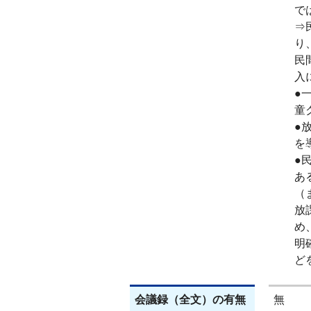
で
⇒
り
民
入
●
童
●
を
●
あ
（
放
め
明
ど
会議録（全文）の有無
無