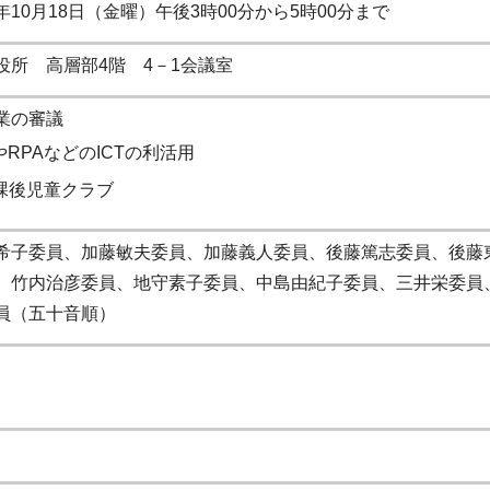
年10月18日（金曜）午後3時00分から5時00分まで
役所 高層部4階 4－1会議室
業の審議
IやRPAなどのICTの利活用
課後児童クラブ
希子委員、加藤敏夫委員、加藤義人委員、後藤篤志委員、後藤
、竹内治彦委員、地守素子委員、中島由紀子委員、三井栄委員
員（五十音順）