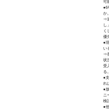
可
●
か
⇒
し
く
優
●
い
⇒
状
受
る
●
れ
●
ニ
検
●