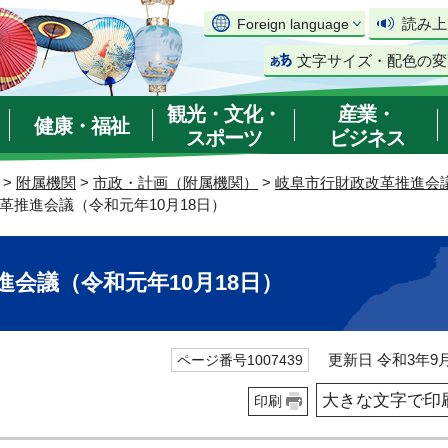
読み上
Foreign language
文字サイズ・配色の変
観光・文化・
産業・
健康・福祉
スポーツ
ビジネス
>
附属機関
>
市政・計画（附属機関）
>
岐阜市行財政改革推進会
革推進会議（令和元年10月18日）
進会議（令和元年10月18日）
更新日 令和3年9月
ページ番号1007439
大きな文字で印
印刷