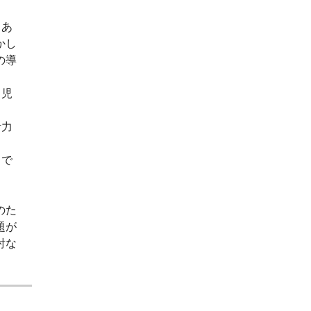
もあ
かし
の導
る児
活力
きで
のた
題が
討な