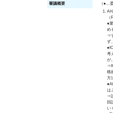
審議概要
（●…
A
（
●
め
⇒
ず
●
考
が
⇒
格
方
●
は
⇒
回
い