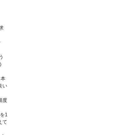
求
せ
う
う
。本
良い
精度
を1
えて