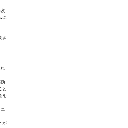
て改
ムに
映さ
。
入れ
を勘
こと
全を
ーニ
とが