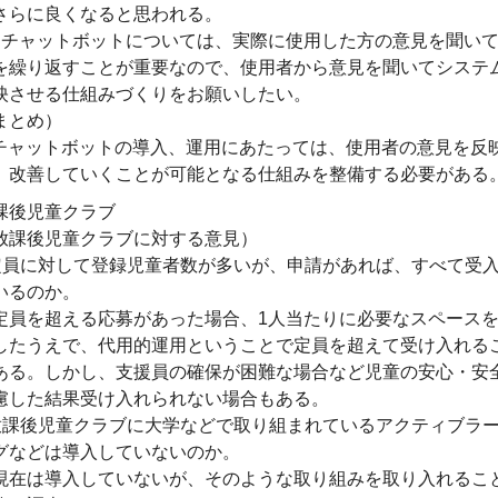
さらに良くなると思われる。
AIチャットボットについては、実際に使用した方の意見を聞い
を繰り返すことが重要なので、使用者から意見を聞いてシステ
映させる仕組みづくりをお願いしたい。
まとめ）
Iチャットボットの導入、運用にあたっては、使用者の意見を反
、改善していくことが可能となる仕組みを整備する必要がある
課後児童クラブ
放課後児童クラブに対する意見）
定員に対して登録児童者数が多いが、申請があれば、すべて受
いるのか。
定員を超える応募があった場合、1人当たりに必要なスペース
したうえで、代用的運用ということで定員を超えて受け入れる
ある。しかし、支援員の確保が困難な場合など児童の安心・安
慮した結果受け入れられない場合もある。
放課後児童クラブに大学などで取り組まれているアクティブラ
グなどは導入していないのか。
現在は導入していないが、そのような取り組みを取り入れるこ