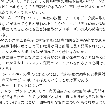
RPAについて、市民にとって待ち時間の短縮や自宅のパソコン
役所に出向かなくても申請ができるなど、市民サービスの向上
視点でも考えてもらいたい。
RPA・AI－OCRについて、各社の技術によってもデータ読み取
度などが違ってくると思われることから、クオリティの高い製
く手に入れるためにも総合評価型のプロポーザル方式の発注方
べき。
RPAのシステムを完全に構築するには専門的な部署が必要であ
の組織体制を考えると同じ職員が同じ部署に長く配属されない
ら、システムの運用方法が崩れていく恐れはないか。
異動に限らず病気などにより業務の引継が発生することはある
ら、わかりやすいシステム運用のマニュアルを作るよう心掛け
まとめ）
CT（AI・RPA）の導入にあたっては、内部事務の効率化と費用
、市民サービスの向上を考えていくことが必要である。
AIチャットボットについて）
AIチャットボットについては、市民自身がある程度簡単に質問
とができるため、とても便利だと思う。市民自身がある程度簡
問していけるのは良い。回答可能な質問についても今後増えて