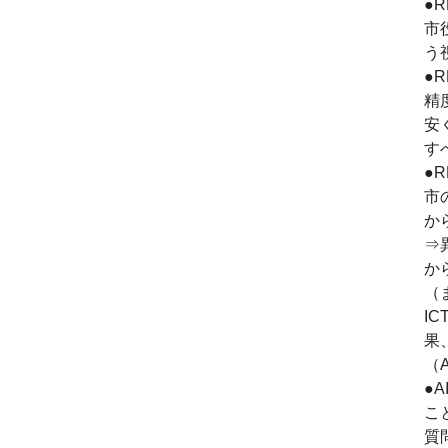
●
市
う
●
精
安
す
●
市
か
⇒
か
（
I
果
（
●
こ
質