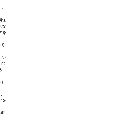
い
明無
もな
方を
いて
しい
ろで
あ
集す
め、
定を
阜市