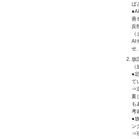
ば
●
善
反
（
A
せ
放
（
●
て
⇒
案
も
考
●
ン
⇒