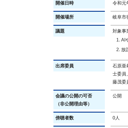
開催日時
令和元
開催場所
岐阜市
議題
対象事
A
放
出席委員
石原亜
士委員
藤茂委
会議の公開の可否
公開
（非公開理由等）
傍聴者数
0人