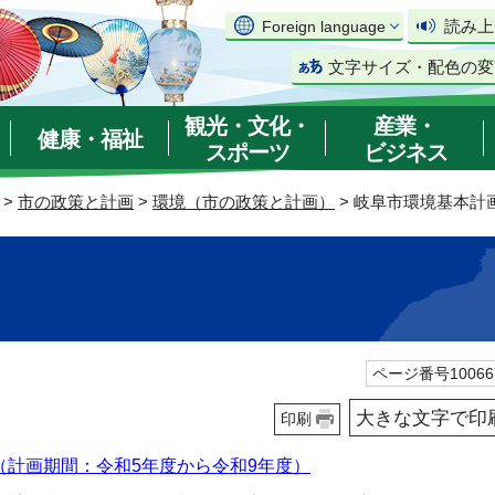
読み上
Foreign language
文字サイズ・配色の変
観光・文化・
産業・
健康・福祉
スポーツ
ビジネス
>
市の政策と計画
>
環境（市の政策と計画）
> 岐阜市環境基本計
ページ番号10066
大きな文字で印
印刷
（計画期間：令和5年度から令和9年度）