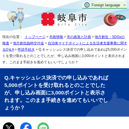
Foreign language
現在の位置：
トップページ
>
市政情報
>
市の政策と計画
>
地方創生・SDGsの
推進
>
地方創生臨時交付金
>
自治体マイナポイントによる生活者支援事業に関す
るQ＆A
>
申請手続き
> Q.キャッシュレス決済での申し込みであれば5,000ポイン
トを受け取れるとのことでしたが、申し込み画面に3,000ポイントと表示されま
す。このまま手続きを進めてもいいでしょうか？
Q.キャッシュレス決済での申し込みであれば
5,000ポイントを受け取れるとのことでした
が、申し込み画面に3,000ポイントと表示さ
れます。このまま手続きを進めてもいいでし
ょうか？