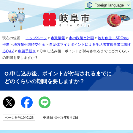
Foreign language
現在の位置：
トップページ
>
市政情報
>
市の政策と計画
>
地方創生・SDGsの
推進
>
地方創生臨時交付金
>
自治体マイナポイントによる生活者支援事業に関す
るQ＆A
>
申請手続き
> Q.申し込み後、ポイントが付与されるまでにどのくらい
の期間を要しますか？
Q.申し込み後、ポイントが付与されるまでに
どのくらいの期間を要しますか？
更新日 令和8年6月2日
ページ番号1040128