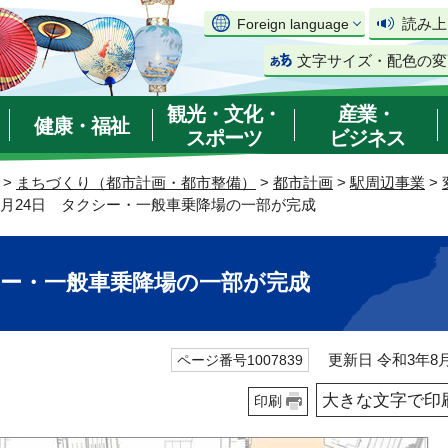
読み上
Foreign language
文字サイズ・配色の変
観光・文化・
産業・
健康・福祉
スポーツ
ビジネス
>
まちづくり（都市計画・都市整備）
>
都市計画
>
駅周辺事業
>
年3月24日 タクシー・一般車乗降場の一部が完成
クシー・一般車乗降場の一部が完成
更新日 令和3年8月
ページ番号1007839
大きな文字で印
印刷