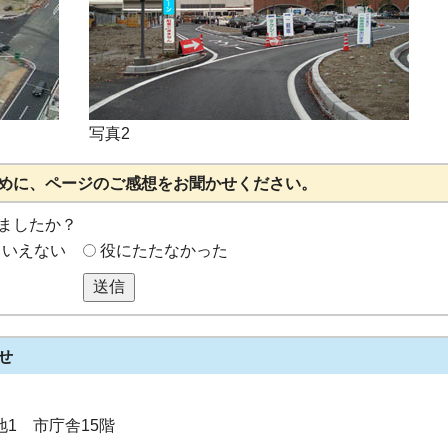
写真2
めに、ページのご感想をお聞かせください。
ましたか？
もいえない
役にたたなかった
送信
せ
番地1 市庁舎15階