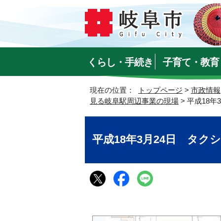
くらし・手続き
子育て・教育
現在の位置：
トップページ
>
市政情報
見る岐阜駅周辺事業の現場
> 平成18
平成18年3月24日 タ