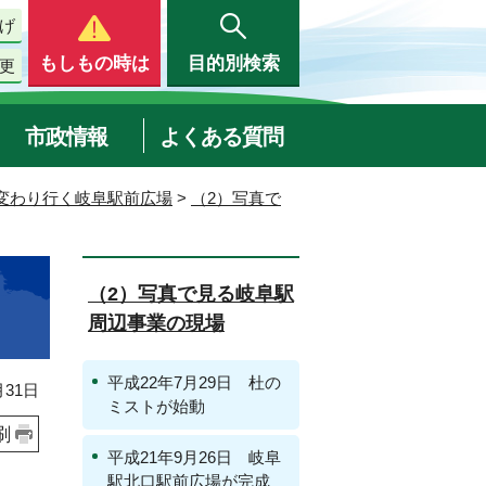
げ
もしもの時は
目的別検索
更
市政情報
よくある質問
変わり行く岐阜駅前広場
>
（2）写真で
（2）写真で見る岐阜駅
周辺事業の現場
平成22年7月29日 杜の
31日
ミストが始動
刷
平成21年9月26日 岐阜
駅北口駅前広場が完成