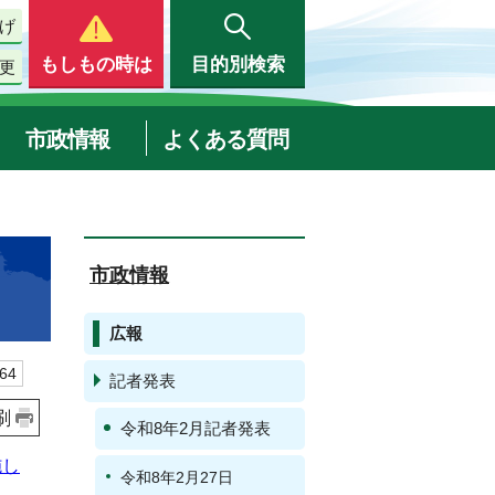
げ
もしもの時は
目的別検索
更
市政情報
よくある質問
市政情報
広報
64
記者発表
刷
令和8年2月記者発表
施し
令和8年2月27日