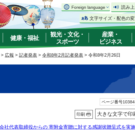
読み上
Foreign language
文字サイズ・配色の変
観光・文化・
産業・
健康・福祉
スポーツ
ビジネス
>
広報
>
記者発表
>
令和8年2月記者発表
> 令和8年2月26日
ページ番号10384
大きな文字で印
印刷
会社代表取締役からの 寄附金寄贈に対する感謝状贈呈式を実