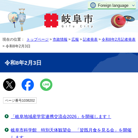
Foreign language
現在の位置：
トップページ
>
市政情報
>
広報
>
記者発表
>
令和8年2月記者発表
> 令和8年2月3日
令和8年2月3日
ページ番号1038202
「岐阜地域産学官連携交流会2026」を開催します！
岐阜市科学館 特別天体観望会 「皆既月食を見る会」を開催
します