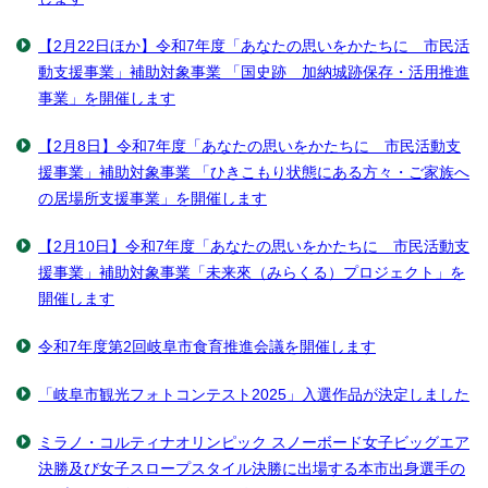
【2月22日ほか】令和7年度「あなたの思いをかたちに 市民活
動支援事業」補助対象事業 「国史跡 加納城跡保存・活用推進
事業」を開催します
【2月8日】令和7年度「あなたの思いをかたちに 市民活動支
援事業」補助対象事業 「ひきこもり状態にある方々・ご家族へ
の居場所支援事業」を開催します
【2月10日】令和7年度「あなたの思いをかたちに 市民活動支
援事業」補助対象事業「未来來（みらくる）プロジェクト」を
開催します
令和7年度第2回岐阜市食育推進会議を開催します
「岐阜市観光フォトコンテスト2025」入選作品が決定しました
ミラノ・コルティナオリンピック スノーボード女子ビッグエア
決勝及び女子スロープスタイル決勝に出場する本市出身選手の