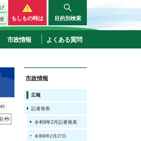
げ
もしもの時は
目的別検索
更
市政情報
よくある質問
市政情報
広報
40
記者発表
刷
令和8年2月記者発表
令和8年2月27日