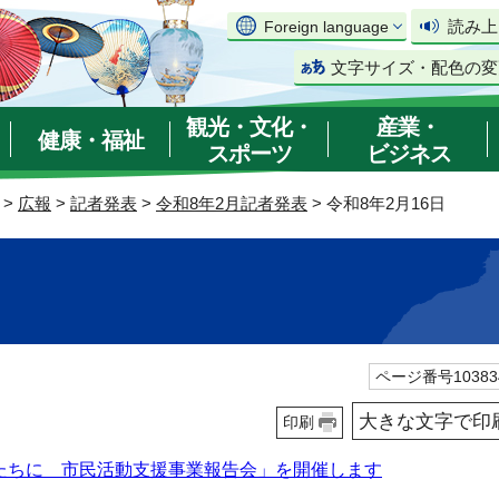
読み上
Foreign language
文字サイズ・配色の変
観光・文化・
産業・
健康・福祉
スポーツ
ビジネス
>
広報
>
記者発表
>
令和8年2月記者発表
> 令和8年2月16日
ページ番号10383
大きな文字で印
印刷
たちに 市民活動支援事業報告会」を開催します