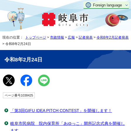
Foreign language
現在の位置：
トップページ
>
市政情報
>
広報
>
記者発表
>
令和8年2月記者発表
> 令和8年2月24日
令和8年2月24日
ページ番号1038425
「第3回GIFU IDEA PITCH CONTEST」を開催します！
岐阜市民病院 院内保育所「あゆっこ」開所記念式典を開催し
ます