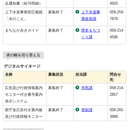
込通知書（給与明細）
4925
上下水道事業部広報紙
募集終了
上下水道事
058-259-
「水のこえ」
業政策課
7878
まちなか歩きガイド
募集終了
歴史まちづ
058-214-
くり課
4596
表の幅を切り替える
デジタルサイネージ
名称
募集状況
担当課
問合せ
先
広告及び行政情報案内
募集終了
市民課
058-214-
モニター付き番号案内
2857
表示システム
新庁舎広告付き案内板
募集終了
管財課
058-265-
及び行政情報モニター
3888