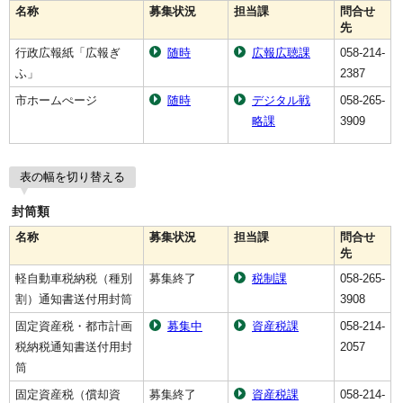
名称
募集状況
担当課
問合せ
先
行政広報紙「広報ぎ
随時
広報広聴課
058-214-
ふ」
2387
市ホームぺージ
随時
デジタル戦
058-265-
略課
3909
表の幅を切り替える
封筒類
名称
募集状況
担当課
問合せ
先
軽自動車税納税（種別
募集終了
税制課
058-265-
割）通知書送付用封筒
3908
固定資産税・都市計画
募集中
資産税課
058-214-
税納税通知書送付用封
2057
筒
固定資産税（償却資
募集終了
資産税課
058-214-