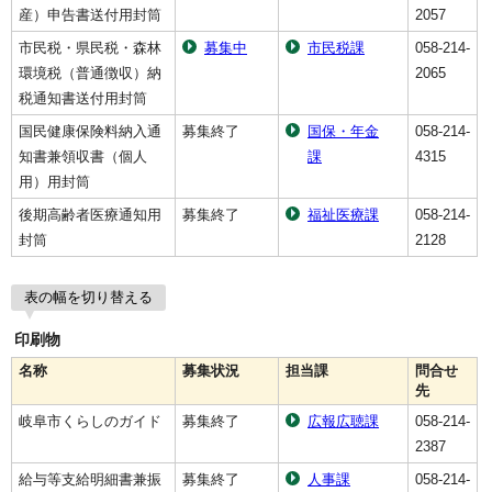
産）申告書送付用封筒
2057
市民税・県民税・森林
募集中
市民税課
058-214-
環境税（普通徴収）納
2065
税通知書送付用封筒
国民健康保険料納入通
募集終了
国保・年金
058-214-
知書兼領収書（個人
課
4315
用）用封筒
後期高齢者医療通知用
募集終了
福祉医療課
058-214-
封筒
2128
表の幅を切り替える
印刷物
名称
募集状況
担当課
問合せ
先
岐阜市くらしのガイド
募集終了
広報広聴課
058-214-
2387
給与等支給明細書兼振
募集終了
人事課
058-214-