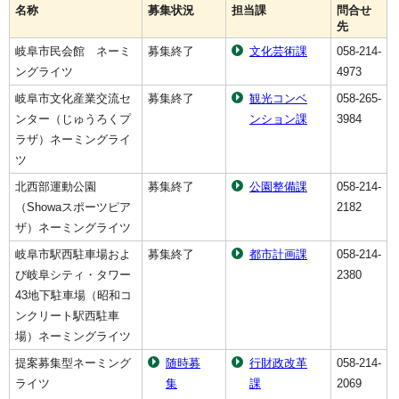
名称
募集状況
担当課
問合せ
先
岐阜市民会館 ネーミ
募集終了
文化芸術課
058-214-
ングライツ
4973
岐阜市文化産業交流セ
募集終了
観光コンベ
058-265-
ンター（じゅうろくプ
ンション課
3984
ラザ）ネーミングライ
ツ
北西部運動公園
募集終了
公園整備課
058-214-
（Showaスポーツピア
2182
ザ）ネーミングライツ
岐阜市駅西駐車場およ
募集終了
都市計画課
058-214-
び岐阜シティ・タワー
2380
43地下駐車場（昭和コ
ンクリート駅西駐車
場）ネーミングライツ
提案募集型ネーミング
随時募
行財政改革
058-214-
ライツ
集
課
2069