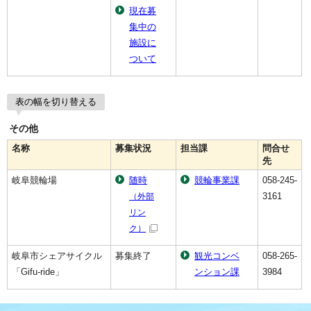
現在募
集中の
施設に
ついて
表の幅を切り替える
その他
名称
募集状況
担当課
問合せ
先
岐阜競輪場
随時
競輪事業課
058-245-
3161
（外部
リン
ク）
岐阜市シェアサイクル
募集終了
観光コンベ
058-265-
「Gifu-ride」
ンション課
3984