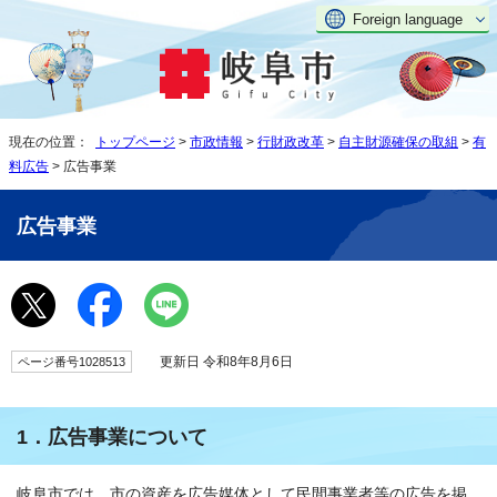
Foreign language
現在の位置：
トップページ
>
市政情報
>
行財政改革
>
自主財源確保の取組
>
有
料広告
> 広告事業
広告事業
更新日 令和8年8月6日
ページ番号1028513
1．広告事業について
岐阜市では、市の資産を広告媒体として民間事業者等の広告を掲