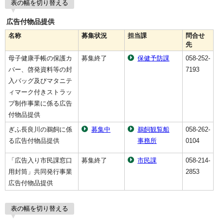
表の幅を切り替える
広告付物品提供
名称
募集状況
担当課
問合せ
先
母子健康手帳の保護カ
募集終了
保健予防課
058-252-
バー、啓発資料等の封
7193
入バッグ及びマタニテ
ィマーク付きストラッ
プ制作事業に係る広告
付物品提供
ぎふ長良川の鵜飼に係
募集中
鵜飼観覧船
058-262-
る広告付物品提供
事務所
0104
「広告入り市民課窓口
募集終了
市民課
058-214-
用封筒」共同発行事業
2853
広告付物品提供
表の幅を切り替える