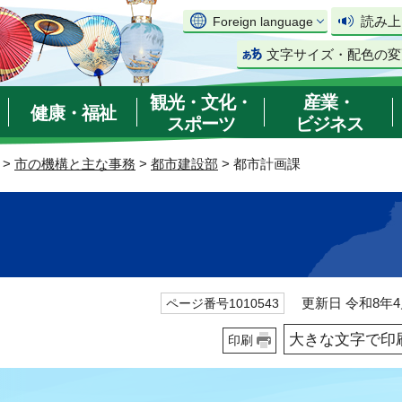
読み上
Foreign language
文字サイズ・配色の変
観光・文化・
産業・
健康・福祉
スポーツ
ビジネス
>
市の機構と主な事務
>
都市建設部
> 都市計画課
更新日 令和8年4
ページ番号1010543
大きな文字で印
印刷