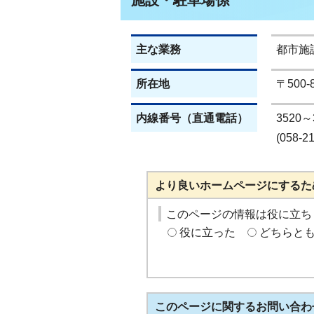
施設・駐車場係
主な業務
都市施
所在地
〒500
内線番号（直通電話）
3520～
(058-2
より良いホームページにするた
このページの情報は役に立ち
役に立った
どちらと
このページに関する
お問い合わ