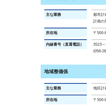
主な業務
都市計
計画の
所在地
〒500
内線番号（直通電話）
3523～
(058-2
地域整備係
主な業務
地区計
所在地
〒500