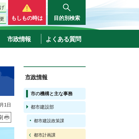
げ
もしもの時は
目的別検索
更
市政情報
よくある質問
市政情報
市の機構と主な事務
月1日
都市建設部
刷
都市建設政策課
都市計画課