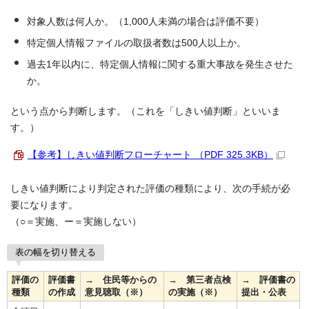
対象人数は何人か。（1,000人未満の場合は評価不要）
特定個人情報ファイルの取扱者数は500人以上か。
過去1年以内に、特定個人情報に関する重大事故を発生させた
か。
という点から判断します。（これを「しきい値判断」といいま
す。）
【参考】しきい値判断フローチャート （PDF 325.3KB）
しきい値判断により判定された評価の種類により、次の手続が必
要になります。
（○＝実施、ー＝実施しない）
表の幅を切り替える
評価の
評価書
→ 住民等からの
→ 第三者点検
→ 評価書の
種類
の作成
意見聴取（※）
の実施（※）
提出・公表