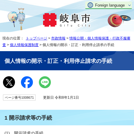
Foreign language
現在の位置：
トップページ
>
市政情報
>
情報公開・個人情報保護・行政不服審
査
>
個人情報保護制度
> 個人情報の開示・訂正・利用停止請求の手続
個人情報の開示・訂正・利用停止請求の手続
更新日 令和8年1月1日
ページ番号1008671
1 開示請求等の手続
(1) 開示請求の手続