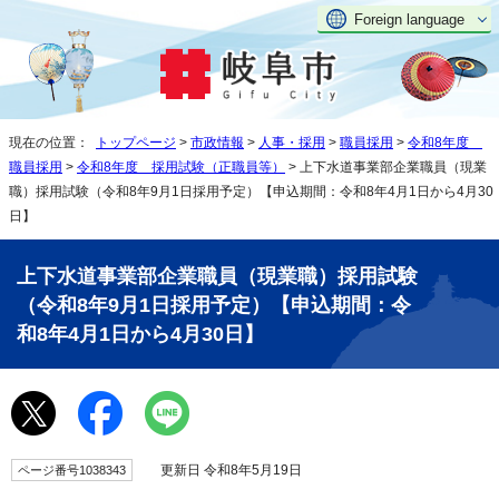
Foreign language
現在の位置：
トップページ
>
市政情報
>
人事・採用
>
職員採用
>
令和8年度
職員採用
>
令和8年度 採用試験（正職員等）
> 上下水道事業部企業職員（現業
職）採用試験（令和8年9月1日採用予定）【申込期間：令和8年4月1日から4月30
日】
上下水道事業部企業職員（現業職）採用試験
（令和8年9月1日採用予定）【申込期間：令
和8年4月1日から4月30日】
更新日 令和8年5月19日
ページ番号1038343