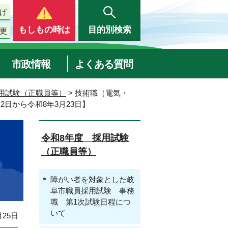
げ
もしもの時は
目的別検索
更
市政情報
よくある質問
用試験（正職員等）
> 技術職（電気・
日から令和8年3月23日】
令和8年度 採用試験
（正職員等）
障がい者を対象とした岐
阜市職員採用試験 事務
職 第1次試験日程につ
いて
25日