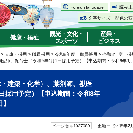
読み上
Foreign language
文字サイズ・配色の変
観光・文化・
産業・
健康・福祉
スポーツ
ビジネス
>
人事・採用
>
職員採用
>
令和8年度 職員採用
>
令和8年度 採
師、保育士（令和9年4月1日採用予定）【申込期間：令和8年3月2
木・建築・化学）、薬剤師、獣医
1日採用予定）【申込期間：令和8年
日】
更新日 令和8年2月
ページ番号1037089