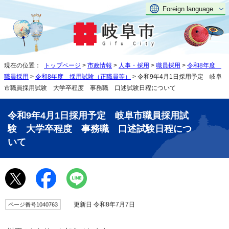
Foreign language
現在の位置：
トップページ
>
市政情報
>
人事・採用
>
職員採用
>
令和8年度
職員採用
>
令和8年度 採用試験（正職員等）
> 令和9年4月1日採用予定 岐阜
市職員採用試験 大学卒程度 事務職 口述試験日程について
令和9年4月1日採用予定 岐阜市職員採用試
験 大学卒程度 事務職 口述試験日程につ
いて
更新日 令和8年7月7日
ページ番号1040763