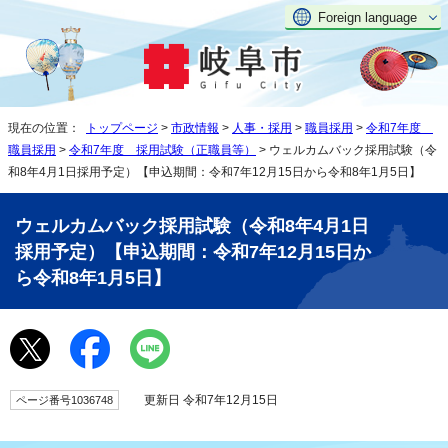
Foreign language
現在の位置：
トップページ
>
市政情報
>
人事・採用
>
職員採用
>
令和7年度
職員採用
>
令和7年度 採用試験（正職員等）
> ウェルカムバック採用試験（令
和8年4月1日採用予定）【申込期間：令和7年12月15日から令和8年1月5日】
ウェルカムバック採用試験（令和8年4月1日
採用予定）【申込期間：令和7年12月15日か
ら令和8年1月5日】
更新日 令和7年12月15日
ページ番号1036748