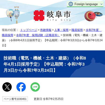
Foreign language
現在の位置：
トップページ
>
市政情報
>
人事・採用
>
職員採用
>
令和7年度
職員採用
>
令和7年度 採用試験（正職員等）
> 技術職（電気・機械・土木・建
築）（令和8年4月1日採用予定）【申込期間：令和7年3月3日から令和7年3月24
日】
技術職（電気・機械・土木・建築）（令和8
年4月1日採用予定）【申込期間：令和7年3
月3日から令和7年3月24日】
更新日 令和7年2月25日
ページ番号1030451