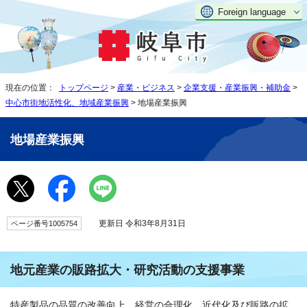
Foreign language
現在の位置：
トップページ
>
産業・ビジネス
>
企業支援・産業振興・補助金
>
中心市街地活性化、地域産業振興
> 地場産業振興
地場産業振興
更新日 令和3年8月31日
ページ番号1005754
地元産業の販路拡大・研究活動の支援事業
特産製品の品質の改善向上、経営の合理化、近代化及び販路の拡