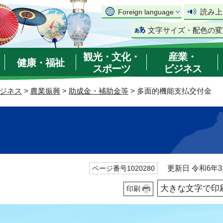
読み上
Foreign language
文字サイズ・配色の変
観光・文化・
産業・
健康・福祉
スポーツ
ビジネス
ジネス
>
農業振興
>
助成金・補助金等
> 多面的機能支払交付金
更新日 令和6年3
ページ番号1020280
大きな文字で印
印刷