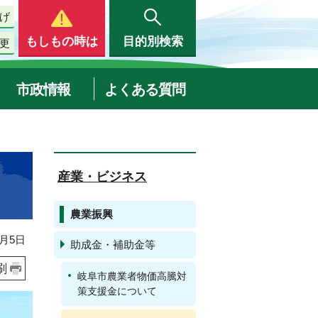
げ
もしもの時は
目的別検索
更
市政情報
よくある質問
産業・ビジネス
農業振興
月5日
助成金・補助金等
刷
岐阜市農業者物価高騰対
策支援金について