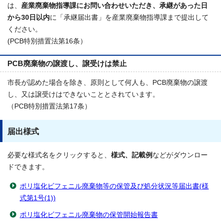
は、
産業廃棄物指導課にお問い合わせいただき、承継があった日
から30日以内
に「承継届出書」を産業廃棄物指導課まで提出して
ください。
(PCB特別措置法第16条）
PCB廃棄物の譲渡し、譲受けは禁止
市長が認めた場合を除き、原則として何人も、PCB廃棄物の譲渡
し、又は譲受けはできないこととされています。
（PCB特別措置法第17条）
届出様式
必要な様式名をクリックすると、
様式、記載例
などがダウンロー
ドできます。
ポリ塩化ビフェニル廃棄物等の保管及び処分状況等届出書(様
式第1号(1))
ポリ塩化ビフェニル廃棄物の保管開始報告書