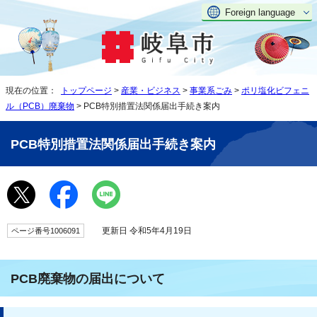
Foreign language
現在の位置：
トップページ
>
産業・ビジネス
>
事業系ごみ
>
ポリ塩化ビフェニ
ル（PCB）廃棄物
> PCB特別措置法関係届出手続き案内
PCB特別措置法関係届出手続き案内
更新日 令和5年4月19日
ページ番号1006091
PCB廃棄物の届出について