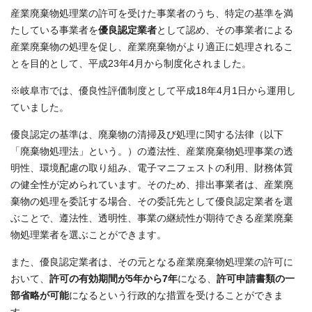
産業廃棄物処理業の許可を受けた事業者のうち、特定の基準を満
たしている事業者を
優良認定業者
として認め、その事業者による
産業廃棄物の処理を促し、産業廃棄物がより適正に処理されるこ
とを目的として、平成23年4月から制度化されました。
※岐阜市では、優良性評価制度として平成18年4月1日から運用し
ていました。
優良認定の基準は、廃棄物の清掃及び処理に関する法律（以下
「廃棄物処理法」という。）の遵法性、産業廃棄物処理事業の透
明性、環境配慮の取り組み、電子マニフェストの利用、財務体質
の健全性が定められています。そのため、排出事業者は、産業廃
棄物の処理を委託する場合、その委託先として優良認定業者を選
ぶことで、遵法性、透明性、事業の継続性が期待できる産業廃棄
物処理業者を選ぶことができます。
また、優良認定業者は、その元となる産業廃棄物処理業の許可に
おいて、
許可の有効期間が5年から7年
になる、
許可申請書類の一
部省略が可能
になるという行政的な措置を受けることができま