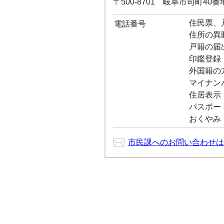
〒500-8701 岐阜市司町40
住民票、戸
電話番号
住所の異動：
戸籍の届出：
印鑑登録：0
外国籍の方：
マイナンバ
住居表示：0
パスポート：
おくやみ：0
市民課へのお問い合わせは