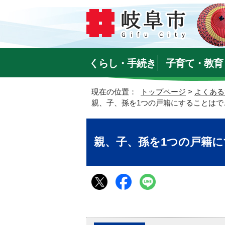
くらし・手続き
子育て・教育
現在の位置：
トップページ
>
よくある
親、子、孫を1つの戸籍にすることはで
親、子、孫を1つの戸籍