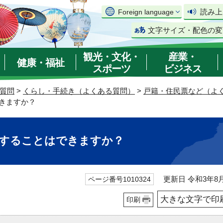
読み上
Foreign language
文字サイズ・配色の変
観光・文化・
産業・
健康・福祉
スポーツ
ビジネス
質問
>
くらし・手続き（よくある質問）
>
戸籍・住民票など（よ
きますか？
にすることはできますか？
更新日 令和3年8月
ページ番号1010324
大きな文字で印
印刷