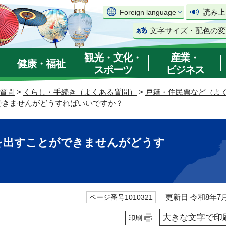
読み上
Foreign language
文字サイズ・配色の変
観光・文化・
産業・
健康・福祉
スポーツ
ビジネス
質問
>
くらし・手続き（よくある質問）
>
戸籍・住民票など（よ
できませんがどうすればいいですか？
を出すことができませんがどうす
更新日 令和8年7月
ページ番号1010321
大きな文字で印
印刷