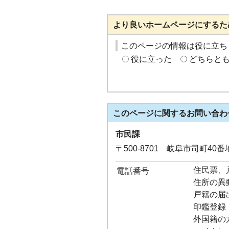
より良いホームページにするた
このページの情報は役に立ち
役に立った
どちらと
このページに関する
お問い合わ
市民課
〒500-8701 岐阜市司町40
住民票、戸
電話番号
住所の異動：
戸籍の届出：
印鑑登録：0
外国籍の方：