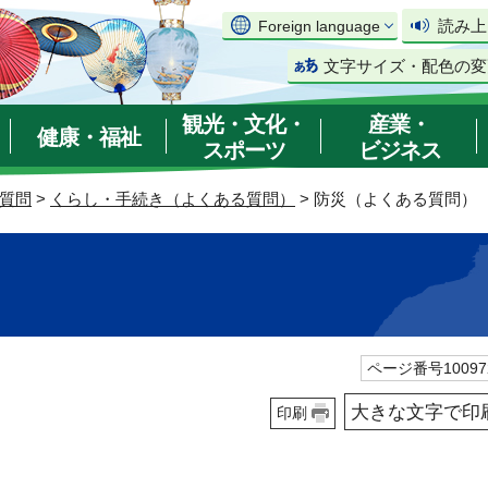
読み上
Foreign language
文字サイズ・配色の変
観光・文化・
産業・
健康・福祉
スポーツ
ビジネス
質問
>
くらし・手続き（よくある質問）
> 防災（よくある質問）
ページ番号10097
大きな文字で印
印刷