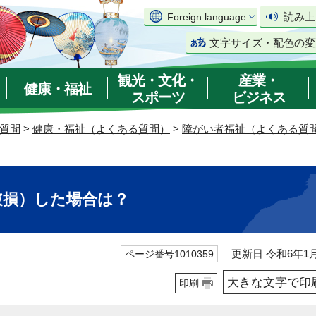
読み上
Foreign language
文字サイズ・配色の変
観光・文化・
産業・
健康・福祉
スポーツ
ビジネス
質問
>
健康・福祉（よくある質問）
>
障がい者福祉（よくある質
破損）した場合は？
更新日 令和6年1月
ページ番号1010359
大きな文字で印
印刷