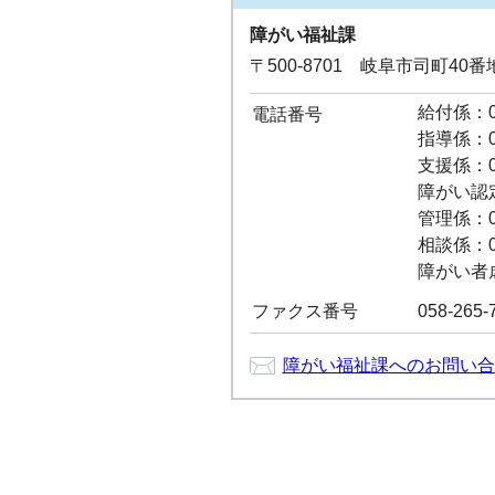
障がい福祉課
〒500-8701 岐阜市司町40
給付係：05
電話番号
指導係：05
支援係：05
障がい認定係
管理係：05
相談係：05
障がい者虐待
ファクス番号
058-265-
障がい福祉課へのお問い合