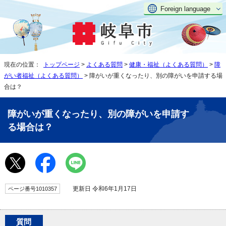
Foreign language
現在の位置：
トップページ
>
よくある質問
>
健康・福祉（よくある質問）
>
障
がい者福祉（よくある質問）
> 障がいが重くなったり、別の障がいを申請する場
合は？
障がいが重くなったり、別の障がいを申請す
る場合は？
更新日 令和6年1月17日
ページ番号1010357
質問