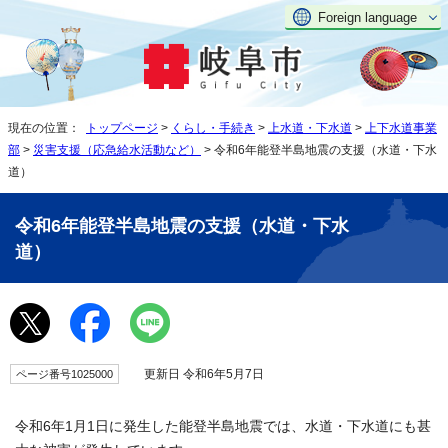
Foreign language
現在の位置：
トップページ
>
くらし・手続き
>
上水道・下水道
>
上下水道事業
部
>
災害支援（応急給水活動など）
> 令和6年能登半島地震の支援（水道・下水
道）
令和6年能登半島地震の支援（水道・下水
道）
更新日 令和6年5月7日
ページ番号1025000
令和6年1月1日に発生した能登半島地震では、水道・下水道にも甚