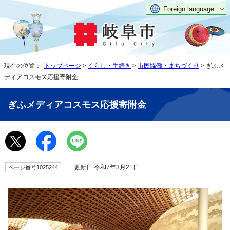
Foreign language
現在の位置：
トップページ
>
くらし・手続き
>
市民協働・まちづくり
> ぎふメ
ディアコスモス応援寄附金
ぎふメディアコスモス応援寄附金
更新日 令和7年3月21日
ページ番号1025244