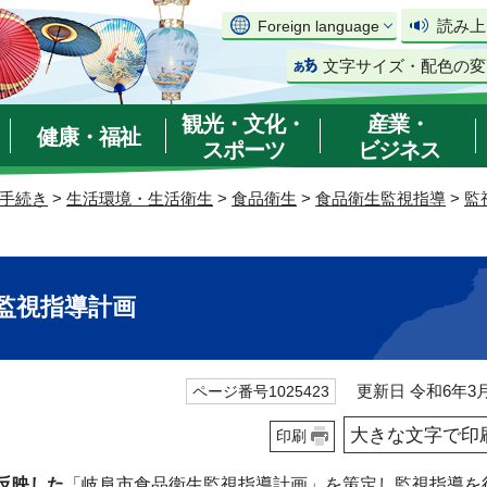
読み上
Foreign language
文字サイズ・配色の変
観光・文化・
産業・
健康・福祉
スポーツ
ビジネス
手続き
>
生活環境・生活衛生
>
食品衛生
>
食品衛生監視指導
>
監
監視指導計画
更新日 令和6年3月
ページ番号1025423
大きな文字で印
印刷
反映した
「岐阜市食品衛生監視指導計画」を策定し監視指導を