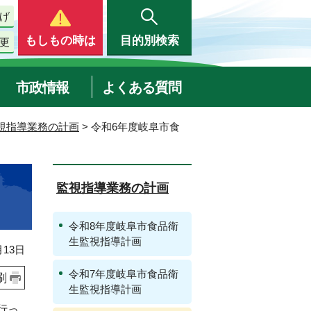
げ
もしもの時は
目的別検索
更
市政情報
よくある質問
視指導業務の計画
> 令和6年度岐阜市食
監視指導業務の計画
令和8年度岐阜市食品衛
生監視指導計画
13日
令和7年度岐阜市食品衛
刷
生監視指導計画
行っ