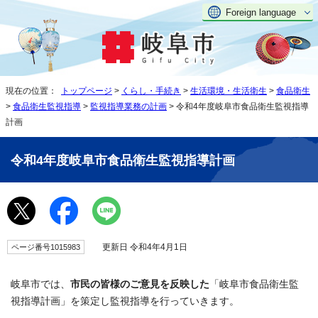
Foreign language
現在の位置：
トップページ
>
くらし・手続き
>
生活環境・生活衛生
>
食品衛生
>
食品衛生監視指導
>
監視指導業務の計画
> 令和4年度岐阜市食品衛生監視指導
計画
令和4年度岐阜市食品衛生監視指導計画
更新日 令和4年4月1日
ページ番号1015983
岐阜市では、
市民の皆様のご意見を反映した
「岐阜市食品衛生監
視指導計画」を策定し監視指導を行っていきます。