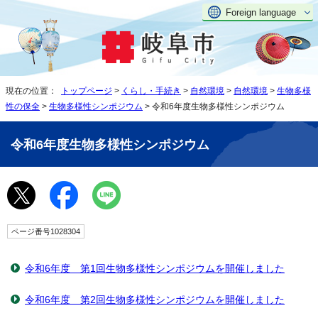
Foreign language
現在の位置：
トップページ
>
くらし・手続き
>
自然環境
>
自然環境
>
生物多様
性の保全
>
生物多様性シンポジウム
> 令和6年度生物多様性シンポジウム
令和6年度生物多様性シンポジウム
ページ番号1028304
令和6年度 第1回生物多様性シンポジウムを開催しました
令和6年度 第2回生物多様性シンポジウムを開催しました