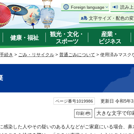
読み上
Foreign language
文字サイズ・配色の変
観光・文化・
産業・
健康・福祉
スポーツ
ビジネス
手続き
>
ごみ・リサイクル
>
普通ごみについて
> 使用済みマスク
棄
更新日 令和5年3
ページ番号1019986
大きな文字で印
印刷
に感染した人やその疑いのある人などがご家庭にいる場合、鼻