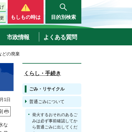
げ
もしもの時は
目的別検索
更
市政情報
よくある質問
などの廃棄
くらし・手続き
ごみ・リサイクル
月1日
普通ごみについて
刷
発火するおそれのあるご
みは必ず事前確認してか
水な
ら普通ごみに出してくだ