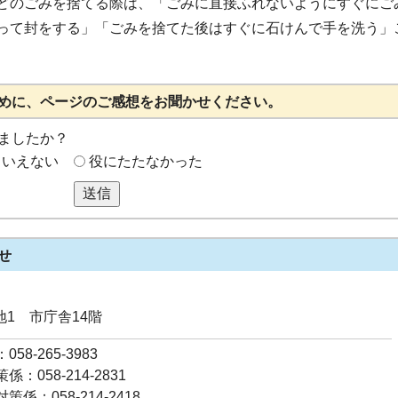
どのごみを捨てる際は、「ごみに直接ふれないようにすぐにご
って封をする」「ごみを捨てた後はすぐに石けんで手を洗う」
めに、ページのご感想をお聞かせください。
ましたか？
もいえない
役にたたなかった
送信
せ
番地1 市庁舎14階
58-265-3983
：058-214-2831
係：058-214-2418