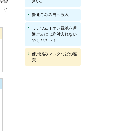
み袋
さい。
こと
普通ごみの自己搬入
リチウムイオン電池を普
通ごみには絶対入れない
でください！
使用済みマスクなどの廃
棄